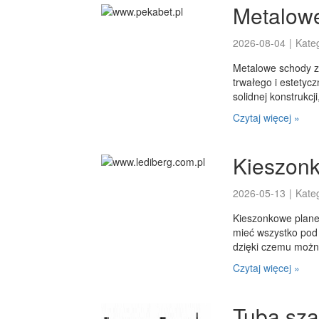
Metalow
2026-08-04
|
Kate
Metalowe schody z
trwałego i estetycz
solidnej konstrukcj
Czytaj więcej »
Kieszonk
2026-05-13
|
Kate
Kieszonkowe planer
mieć wszystko pod 
dzięki czemu możn
Czytaj więcej »
Tuba sza