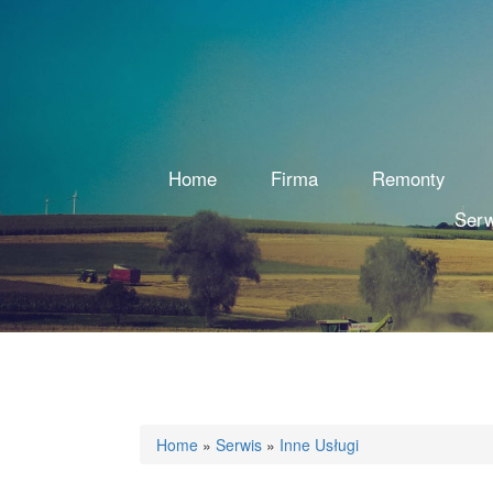
Home
Firma
Remonty
Serw
Home
»
Serwis
»
Inne Usługi