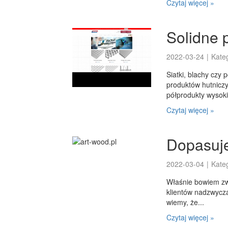
Czytaj więcej »
Solidne 
2022-03-24
|
Kate
Siatki, blachy czy 
produktów hutniczy
półprodukty wysoki
Czytaj więcej »
Dopasuje
2022-03-04
|
Kate
Właśnie bowiem zw
klientów nadzwycza
wiemy, że...
Czytaj więcej »