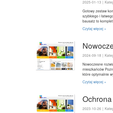
2025-01-13
|
Kate
Gotowy zestaw komi
szybkiego i łatwe
bausatz to kompletn
Czytaj więcej »
Nowoczes
2024-09-18
|
Kate
Nowoczesne rozwiąz
mieszkańców Pozna
które optymalnie wy
Czytaj więcej »
Ochrona
2023-10-26
|
Kate