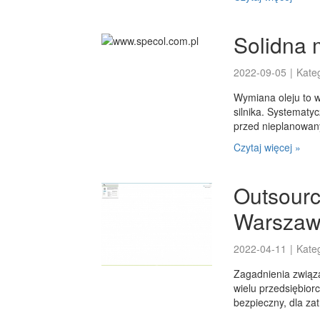
Solidna 
2022-09-05
|
Kate
Wymiana oleju to w
silnika. Systemat
przed nieplanowany
Czytaj więcej »
Outsourc
Warszaw
2022-04-11
|
Kate
Zagadnienia związ
wielu przedsiębior
bezpieczny, dla zat