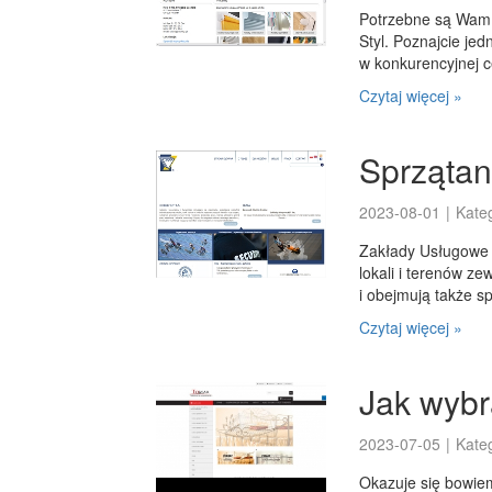
Potrzebne są Wam 
Styl. Poznajcie je
w konkurencyjnej ce
Czytaj więcej »
Sprzątan
2023-08-01
|
Kate
Zakłady Usługowe E
lokali i terenów z
i obejmują także sp
Czytaj więcej »
Jak wybr
2023-07-05
|
Kate
Okazuje się bowiem