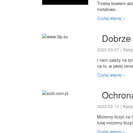
Trzeba bowiem wzią
metalowe...
Czytaj więcej »
Dobrze 
2023-03-07
|
Kate
I nam zależy na ty
na to, w jakiej ce
Czytaj więcej »
Ochrona 
2023-02-13
|
Kate
Możemy liczyć na t
tutaj możemy liczyć
Czytaj więcej »