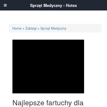
Sprzęt Medyczny - Hotex
Home
»
Zabiegi
»
Sprzęt Medyczny
Najlepsze fartuchy dla