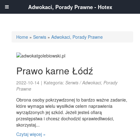
Adwokaci, Porady Prawne - Hotex
Home
»
Serwis
»
Adwokaci, Porady Prawne
Prawo karne Łódź
2022-10-14
|
Kategoria:
Serwis / Adwokaci, Porady
Prawne
Obrona osoby pokrzywdzonej to bardzo ważne zadanie,
które wymaga wielu wysiłków celem naprawienia
wyrządzonych jej szkód. Jeżeli jesteś ofiarą
przestępstwa i chcesz dochodzić sprawiedliwości,
skorzystaj...
Czytaj więcej »