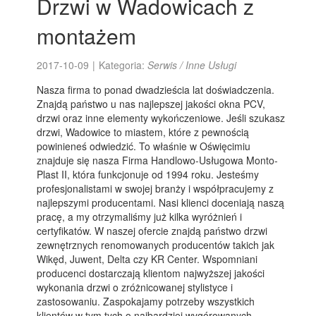
Drzwi w Wadowicach z
montażem
2017-10-09
|
Kategoria:
Serwis / Inne Usługi
Nasza firma to ponad dwadzieścia lat doświadczenia.
Znajdą państwo u nas najlepszej jakości okna PCV,
drzwi oraz inne elementy wykończeniowe. Jeśli szukasz
drzwi, Wadowice to miastem, które z pewnością
powinieneś odwiedzić. To właśnie w Oświęcimiu
znajduje się nasza Firma Handlowo-Usługowa Monto-
Plast II, która funkcjonuje od 1994 roku. Jesteśmy
profesjonalistami w swojej branży i współpracujemy z
najlepszymi producentami. Nasi klienci doceniają naszą
pracę, a my otrzymaliśmy już kilka wyróżnień i
certyfikatów. W naszej ofercie znajdą państwo drzwi
zewnętrznych renomowanych producentów takich jak
Wikęd, Juwent, Delta czy KR Center. Wspomniani
producenci dostarczają klientom najwyższej jakości
wykonania drzwi o zróżnicowanej stylistyce i
zastosowaniu. Zaspokajamy potrzeby wszystkich
klientów w tym tych o najbardziej wygórowanych