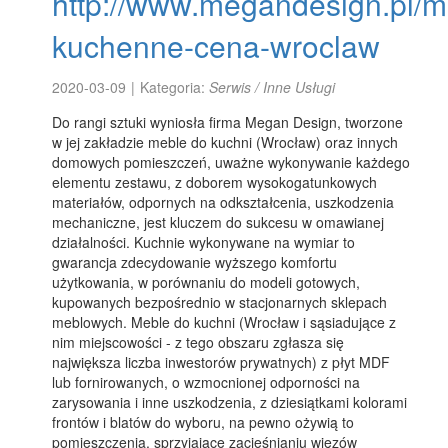
http://www.megandesign.pl/m
kuchenne-cena-wroclaw
2020-03-09
|
Kategoria:
Serwis / Inne Usługi
Do rangi sztuki wyniosła firma Megan Design, tworzone
w jej zakładzie meble do kuchni (Wrocław) oraz innych
domowych pomieszczeń, uważne wykonywanie każdego
elementu zestawu, z doborem wysokogatunkowych
materiałów, odpornych na odkształcenia, uszkodzenia
mechaniczne, jest kluczem do sukcesu w omawianej
działalności. Kuchnie wykonywane na wymiar to
gwarancja zdecydowanie wyższego komfortu
użytkowania, w porównaniu do modeli gotowych,
kupowanych bezpośrednio w stacjonarnych sklepach
meblowych. Meble do kuchni (Wrocław i sąsiadujące z
nim miejscowości - z tego obszaru zgłasza się
największa liczba inwestorów prywatnych) z płyt MDF
lub fornirowanych, o wzmocnionej odporności na
zarysowania i inne uszkodzenia, z dziesiątkami kolorami
frontów i blatów do wyboru, na pewno ożywią to
pomieszczenia, sprzyjające zacieśnianiu więzów