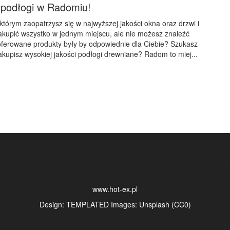
i podłogi w Radomiu!
którym zaopatrzysz się w najwyższej jakości okna oraz drzwi i
kupić wszystko w jednym miejscu, ale nie możesz znaleźć
oferowane produkty były by odpowiednie dla Ciebie? Szukasz
akupisz wysokiej jakości podłogi drewniane? Radom to miej...
www.hot-ex.pl
Design:
TEMPLATED
Images:
Unsplash
(
CC0
)