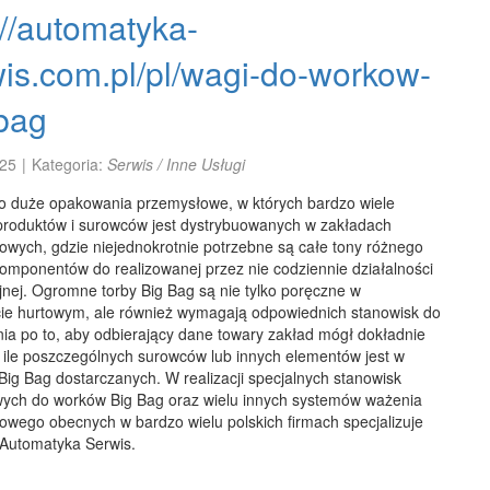
://automatyka-
is.com.pl/pl/wagi-do-workow-
bag
25
|
Kategoria:
Serwis / Inne Usługi
to duże opakowania przemysłowe, w których bardzo wiele
produktów i surowców jest dystrybuowanych w zakładach
owych, gdzie niejednokrotnie potrzebne są całe tony różnego
komponentów do realizowanej przez nie codziennie działalności
nej. Ogromne torby Big Bag są nie tylko poręczne w
cie hurtowym, ale również wymagają odpowiednich stanowisk do
ia po to, aby odbierający dane towary zakład mógł dokładnie
, ile poszczególnych surowców lub innych elementów jest w
ig Bag dostarczanych. W realizacji specjalnych stanowisk
ych do worków Big Bag oraz wielu innych systemów ważenia
owego obecnych w bardzo wielu polskich firmach specjalizuje
 Automatyka Serwis.