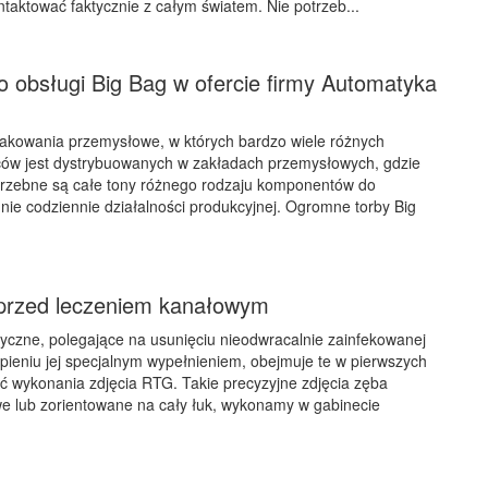
ntaktować faktycznie z całym światem. Nie potrzeb...
o obsługi Big Bag w ofercie firmy Automatyka
pakowania przemysłowe, w których bardzo wiele różnych
ców jest dystrybuowanych w zakładach przemysłowych, gdzie
otrzebne są całe tony różnego rodzaju komponentów do
 nie codziennie działalności produkcyjnej. Ogromne torby Big
przed leczeniem kanałowym
yczne, polegające na usunięciu nieodwracalnie zainfekowanej
ąpieniu jej specjalnym wypełnieniem, obejmuje te w pierwszych
ć wykonania zdjęcia RTG. Takie precyzyjne zdjęcia zęba
e lub zorientowane na cały łuk, wykonamy w gabinecie