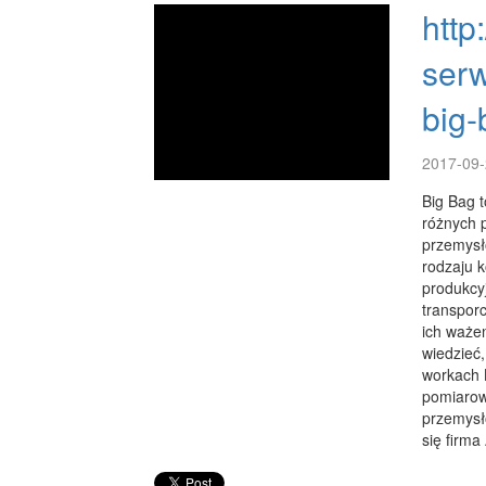
http
serw
big-
2017-09-
Big Bag 
różnych 
przemysł
rodzaju 
produkcyj
transpor
ich ważen
wiedzieć
workach B
pomiarow
przemysł
się firma