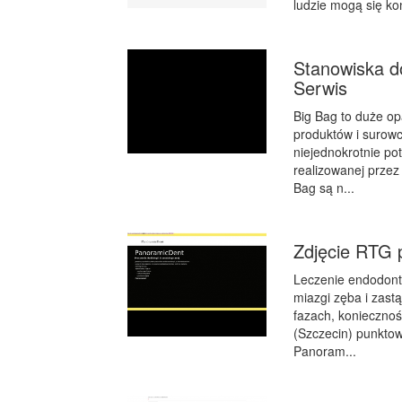
ludzie mogą się ko
Stanowiska d
Serwis
Big Bag to duże o
produktów i surow
niejednokrotnie p
realizowanej przez
Bag są n...
Zdjęcie RTG 
Leczenie endodont
miazgi zęba i zast
fazach, koniecznoś
(Szczecin) punktow
Panoram...