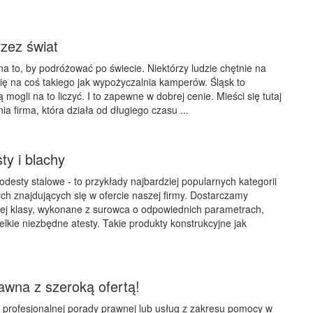
zez świat
a to, by podróżować po świecie. Niektórzy ludzie chętnie na
ę na coś takiego jak wypożyczalnia kamperów. Śląsk to
 mogli na to liczyć. I to zapewne w dobrej cenie. Mieści się tutaj
a firma, która działa od długiego czasu ...
ty i blachy
podesty stalowe - to przykłady najbardziej popularnych kategorii
ch znajdujących się w ofercie naszej firmy. Dostarczamy
iej klasy, wykonane z surowca o odpowiednich parametrach,
lkie niezbędne atesty. Takie produkty konstrukcyjne jak
awna z szeroką ofertą!
z profesjonalnej porady prawnej lub usług z zakresu pomocy w