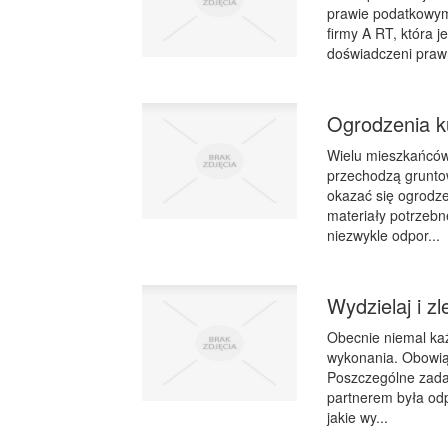
prawie podatkowym
firmy A RT, która j
doświadczeni prawn
Ogrodzenia ku
Wielu mieszkańców
przechodzą grunto
okazać się ogrodze
materiały potrzebne
niezwykle odpor...
Wydzielaj i z
Obecnie niemal ka
wykonania. Obowiąz
Poszczególne zada
partnerem była odp
jakie wy...