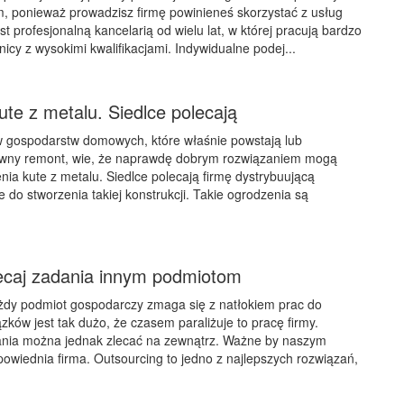
, ponieważ prowadzisz firmę powinieneś skorzystać z usług
est profesjonalną kancelarią od wielu lat, w której pracują bardzo
icy z wysokimi kwalifikacjami. Indywidualne podej...
te z metalu. Siedlce polecają
 gospodarstw domowych, które właśnie powstają lub
wny remont, wie, że naprawdę dobrym rozwiązaniem mogą
nia kute z metalu. Siedlce polecają firmę dystrybuującą
 do stworzenia takiej konstrukcji. Takie ogrodzenia są
lecaj zadania innym podmiotom
żdy podmiot gospodarczy zmaga się z natłokiem prac do
ków jest tak dużo, że czasem paraliżuje to pracę firmy.
nia można jednak zlecać na zewnątrz. Ważne by naszym
owiednia firma. Outsourcing to jedno z najlepszych rozwiązań,