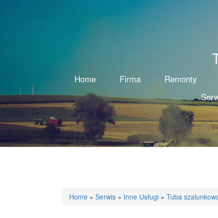
Home
Firma
Remonty
Serw
Home
»
Serwis
»
Inne Usługi
»
Tuba szalunkowa