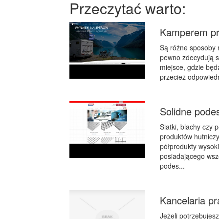
Przeczytać warto:
Kamperem pr
Są różne sposoby n
pewno zdecydują si
miejsce, gdzie będą
przecież odpowiedni
Solidne podes
Siatki, blachy czy 
produktów hutniczy
półprodukty wysok
posiadającego wsze
podes...
Kancelaria pr
Jeżeli potrzebujes