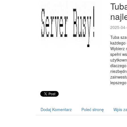
Tuba
najl
2025-04-
Tuba sza
każdego o
Wybierz n
spełni ws
użytkowni
dlaczego 
niezbędna
zainwestu
lepszego 
Dodaj Komentarz
Poleć stronę
Wpis za