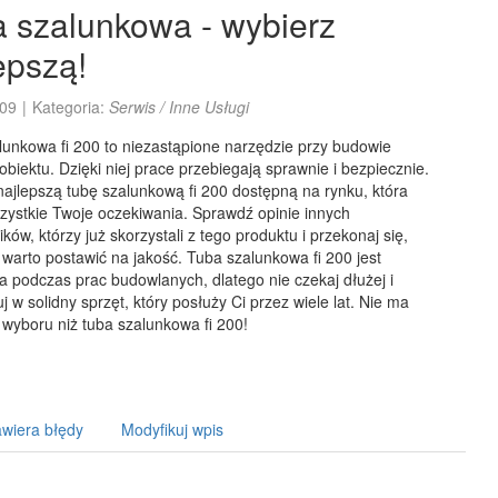
 szalunkowa - wybierz
epszą!
09
|
Kategoria:
Serwis / Inne Usługi
lunkowa fi 200 to niezastąpione narzędzie przy budowie
biektu. Dzięki niej prace przebiegają sprawnie i bezpiecznie.
ajlepszą tubę szalunkową fi 200 dostępną na rynku, która
zystkie Twoje oczekiwania. Sprawdź opinie innych
ków, którzy już skorzystali z tego produktu i przekonaj się,
warto postawić na jakość. Tuba szalunkowa fi 200 jest
 podczas prac budowlanych, dlatego nie czekaj dłużej i
j w solidny sprzęt, który posłuży Ci przez wiele lat. Nie ma
wyboru niż tuba szalunkowa fi 200!
wiera błędy
Modyfikuj wpis