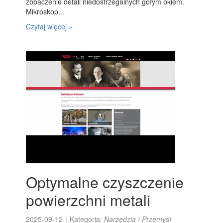
zobaczenie detali niedostrzegalnych gołym okiem.
Mikroskop...
Czytaj więcej »
Optymalne czyszczenie
powierzchni metali
2025-09-12
|
Kategoria:
Narzędzia / Przemysł