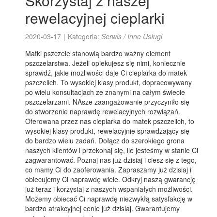
Skorzystaj z naszej
rewelacyjnej cieplarki
2020-03-17
|
Kategoria:
Serwis / Inne Usługi
Matki pszczele stanowią bardzo ważny element
pszczelarstwa. Jeżeli opiekujesz się nimi, koniecznie
sprawdź, jakie możliwości daje Ci cieplarka do matek
pszczelich. To wysokiej klasy produkt, dopracowywany
po wielu konsultacjach ze znanymi na całym świecie
pszczelarzami. NAsze zaangażowanie przyczyniło się
do stworzenie naprawdę rewelacyjnych rozwiązań.
Oferowana przez nas cieplarka do matek pszczelich, to
wysokiej klasy produkt, rewelacyjnie sprawdzający się
do bardzo wielu zadań. Dołącz do szerokiego grona
naszych klientów i przekonaj się, ile jesteśmy w stanie Ci
zagwarantować. Poznaj nas już dzisiaj i ciesz się z tego,
co mamy Ci do zaoferowania. Zapraszamy już dzisiaj i
obiecujemy Ci naprawdę wiele. Odkryj naszą gwarancję
już teraz i korzystaj z naszych wspaniałych możliwości.
Możemy obiecać Ci naprawdę niezwykłą satysfakcję w
bardzo atrakcyjnej cenie już dzisiaj. Gwarantujemy