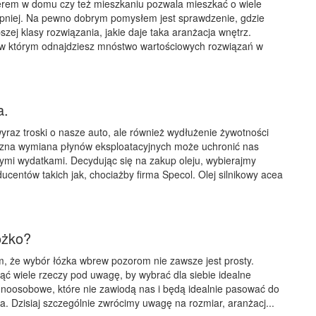
erem w domu czy też mieszkaniu pozwala mieszkać o wiele
ępniej. Na pewno dobrym pomysłem jest sprawdzenie, gdzie
zej klasy rozwiązania, jakie daje taka aranżacja wnętrz.
 w którym odnajdziesz mnóstwo wartościowych rozwiązań w
a.
yraz troski o nasze auto, ale również wydłużenie żywotności
yczna wymiana płynów eksploatacyjnych może uchronić nas
mi wydatkami. Decydując się na zakup oleju, wybierajmy
centów takich jak, chociażby firma Specol. Olej silnikowy acea
óżko?
, że wybór łózka wbrew pozorom nie zawsze jest prosty.
ć wiele rzeczy pod uwagę, by wybrać dla siebie idealne
noosobowe, które nie zawiodą nas i będą idealnie pasować do
. Dzisiaj szczególnie zwrócimy uwagę na rozmiar, aranżacj...