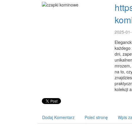
http
kom
2025-01-
Eleganck
każdego 
dni, zape
unikalnem
mrozem, j
na to, cz
znajdzies
praktyczn
kolekcji
Dodaj Komentarz
Poleć stronę
Wpis za