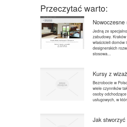
Przeczytać warto:
Nowoczesne 
Jedną ze specjalnoś
zabudowy. Kraków j
właścicieli domów 
designerskich roz
stosowa...
Kursy z wiza
Bezrobocie w Polsce
wiele czynników ta
osoby odchodzące n
usługowych, w któr
Jak stworzyć