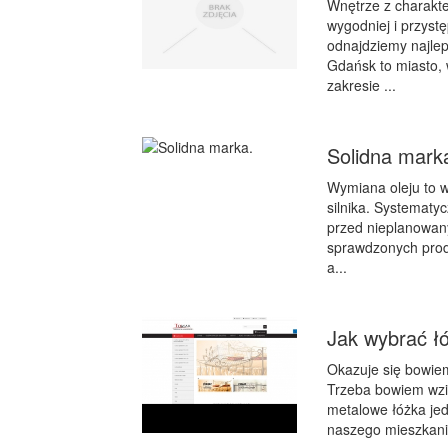
Wnętrze z charakt
wygodniej i przyst
odnajdziemy najleps
Gdańsk to miasto,
zakresie ...
Solidna mark
Wymiana oleju to w
silnika. Systemat
przed nieplanowany
sprawdzonych produ
a...
Jak wybrać ł
Okazuje się bowiem
Trzeba bowiem wzią
metalowe łóżka jed
naszego mieszkania