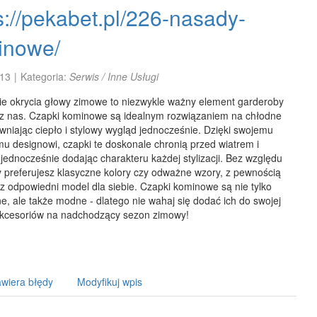
s://pekabet.pl/226-nasady-
inowe/
13
|
Kategoria:
Serwis / Inne Usługi
ie okrycia głowy zimowe to niezwykle ważny element garderoby
z nas. Czapki kominowe są idealnym rozwiązaniem na chłodne
wniając ciepło i stylowy wygląd jednocześnie. Dzięki swojemu
u designowi, czapki te doskonale chronią przed wiatrem i
ednocześnie dodając charakteru każdej stylizacji. Bez względu
y preferujesz klasyczne kolory czy odważne wzory, z pewnością
z odpowiedni model dla siebie. Czapki kominowe są nie tylko
e, ale także modne - dlatego nie wahaj się dodać ich do swojej
 akcesoriów na nadchodzący sezon zimowy!
wiera błędy
Modyfikuj wpis