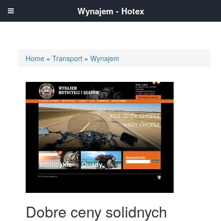
Wynajem - Hotex
Home
»
Transport
»
Wynajem
Dobre ceny solidnych