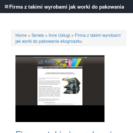
Firma z takimi wyrobami jak worki do pakowania
ekogroszku
Home
»
Serwis
»
Inne Usługi
»
Firma z takimi wyrobami
jak worki do pakowania ekogroszku