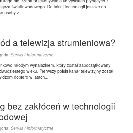
nikogo nie trzeba przekonywać o korzyściach płynących z
łącza światłowodowego. Do takiej technologii jeszcze do
o osoby z...
ód a telewizja strumieniowa?
goria:
Serwis / Informatyczne
osunkowo młodym wynalazkiem, który został zapoczątkowany
dwudziestego wieku. Pierwszy polski kanał telewizyjny został
idzom dopiero w latach...
g bez zakłóceń w technologii
wodowej
goria:
Serwis / Informatyczne