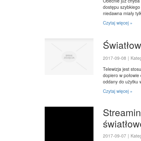
Obecnie już chyba 
dostępu szybkiego 
niedawna miały tylk
Czytaj więcej »
Światłow
2017-09-08
|
Kate
Telewizja jest st
dopiero w połowie 
oddany do użytku w
Czytaj więcej »
Streamin
światło
2017-09-07
|
Kate