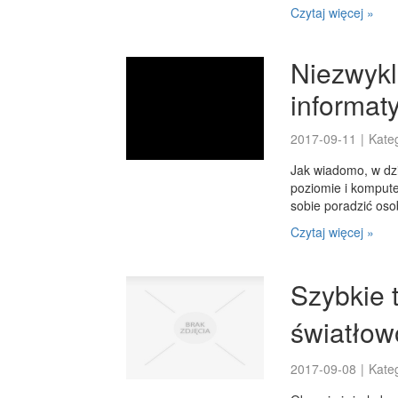
Czytaj więcej »
Niezwykle
informat
2017-09-11
|
Kate
Jak wiadomo, w dz
poziomie i kompute
sobie poradzić osob
Czytaj więcej »
Szybkie 
światłow
2017-09-08
|
Kate