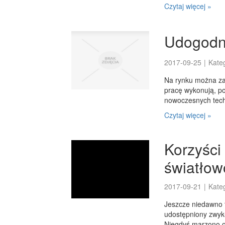
Czytaj więcej »
Udogodni
2017-09-25
|
Kate
Na rynku można zar
pracę wykonują, po
nowoczesnych techn
Czytaj więcej »
Korzyści
światło
2017-09-21
|
Kate
Jeszcze niedawno t
udostępniony zwykł
Niegdyś marzono o