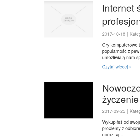
Internet
profesjo
2017-10-18
|
Kate
Gry komputerowe to
popularność z pewn
umożliwiają nam sp
Czytaj więcej »
Nowocze
życzenie
2017-09-25
|
Kate
Wykupiłeś od swoj
problemy z odbiore
obraz są...