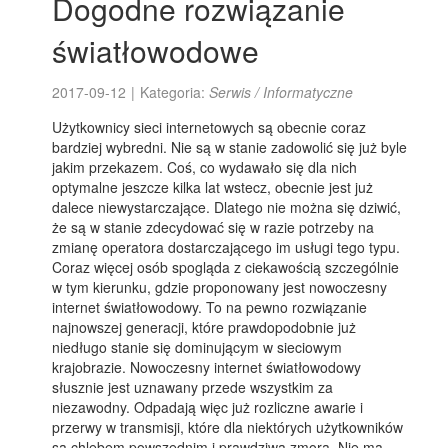
Dogodne rozwiązanie
światłowodowe
2017-09-12
|
Kategoria:
Serwis / Informatyczne
Użytkownicy sieci internetowych są obecnie coraz
bardziej wybredni. Nie są w stanie zadowolić się już byle
jakim przekazem. Coś, co wydawało się dla nich
optymalne jeszcze kilka lat wstecz, obecnie jest już
dalece niewystarczające. Dlatego nie można się dziwić,
że są w stanie zdecydować się w razie potrzeby na
zmianę operatora dostarczającego im usługi tego typu.
Coraz więcej osób spogląda z ciekawością szczególnie
w tym kierunku, gdzie proponowany jest nowoczesny
internet światłowodowy. To na pewno rozwiązanie
najnowszej generacji, które prawdopodobnie już
niedługo stanie się dominującym w sieciowym
krajobrazie. Nowoczesny internet światłowodowy
słusznie jest uznawany przede wszystkim za
niezawodny. Odpadają więc już rozliczne awarie i
przerwy w transmisji, które dla niektórych użytkowników
są chlebem powszednim i prawdziwą zmorą. Nie ma