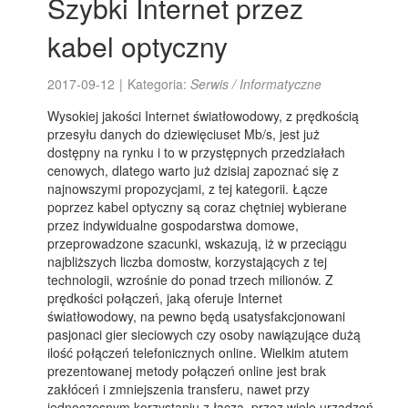
Szybki Internet przez
kabel optyczny
2017-09-12
|
Kategoria:
Serwis / Informatyczne
Wysokiej jakości Internet światłowodowy, z prędkością
przesyłu danych do dziewięciuset Mb/s, jest już
dostępny na rynku i to w przystępnych przedziałach
cenowych, dlatego warto już dzisiaj zapoznać się z
najnowszymi propozycjami, z tej kategorii. Łącze
poprzez kabel optyczny są coraz chętniej wybierane
przez indywidualne gospodarstwa domowe,
przeprowadzone szacunki, wskazują, iż w przeciągu
najbliższych liczba domostw, korzystających z tej
technologii, wzrośnie do ponad trzech milionów. Z
prędkości połączeń, jaką oferuje Internet
światłowodowy, na pewno będą usatysfakcjonowani
pasjonaci gier sieciowych czy osoby nawiązujące dużą
ilość połączeń telefonicznych online. Wielkim atutem
prezentowanej metody połączeń online jest brak
zakłóceń i zmniejszenia transferu, nawet przy
jednoczesnym korzystaniu z łącza, przez wiele urządzeń