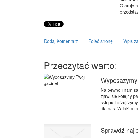
Oferujemy
przedstaw
Dodaj Komentarz
Poleć stronę
Wpis za
Przeczytać warto:
Wyposażymy 
Na pewno i nam sa
zjawi się kolejny p
sklepu i przejrzym
dla nas. W takim r
Sprawdź najl