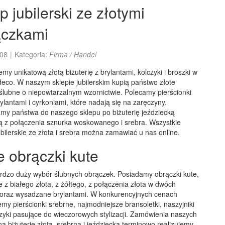
p jubilerski ze złotymi
ączkami
08
|
Kategoria:
Firma / Handel
my unikatową złotą biżuterię z brylantami, kolczyki i broszki w
 deco. W naszym sklepie jubilerskim kupią państwo złote
ślubne o niepowtarzalnym wzornictwie. Polecamy pierścionki
rylantami i cyrkoniami, które nadają się na zaręczyny.
my państwa do naszego sklepu po biżuterię jeździecką
 z połączenia sznurka woskowanego i srebra. Wszystkie
bilerskie ze złota i srebra można zamawiać u nas online.
e obrączki kute
dzo duży wybór ślubnych obrączek. Posiadamy obrączki kute,
z białego złota, z żółtego, z połączenia złota w dwóch
 oraz wysadzane brylantami. W konkurencyjnych cenach
my pierścionki srebrne, najmodniejsze bransoletki, naszyjniki
zyki pasujące do wieczorowych stylizacji. Zamówienia naszych
na biżuterię złotą, srebrną i jeździecką terminowo realizujemy.