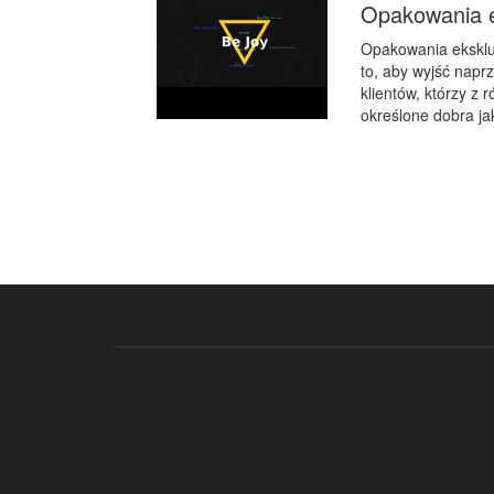
Opakowania e
Opakowania ekskluz
to, aby wyjść napr
klientów, którzy z
określone dobra jak