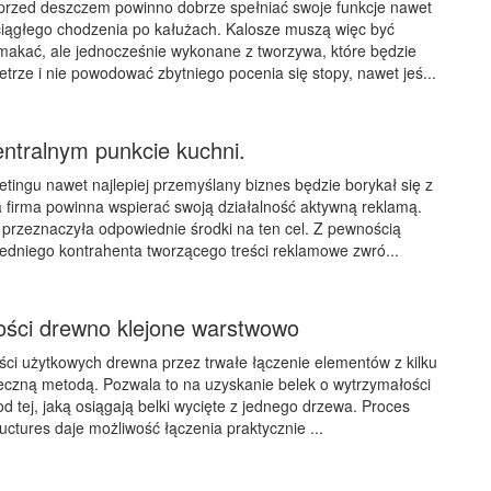
przed deszczem powinno dobrze spełniać swoje funkcje nawet
ciągłego chodzenia po kałużach. Kalosze muszą więc być
emakać, ale jednocześnie wykonane z tworzywa, które będzie
trze i nie powodować zbytniego pocenia się stopy, nawet jeś...
ntralnym punkcie kuchni.
tingu nawet najlepiej przemyślany biznes będzie borykał się z
 firma powinna wspierać swoją działalność aktywną reklamą.
przeznaczyła odpowiednie środki na ten cel. Z pewnością
edniego kontrahenta tworzącego treści reklamowe zwró...
kości drewno klejone warstwowo
ści użytkowych drewna przez trwałe łączenie elementów z kilku
eczną metodą. Pozwala to na uzyskanie belek o wytrzymałości
d tej, jaką osiągają belki wycięte z jednego drzewa. Proces
uctures daje możliwość łączenia praktycznie ...