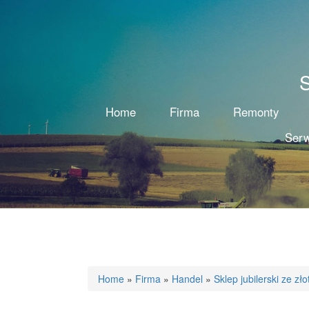
S
Home
Firma
Remonty
Serw
Home
»
Firma
»
Handel
»
Sklep jubilerski ze z