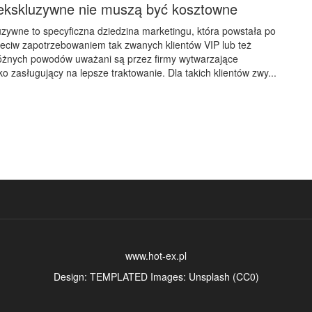
kskluzywne nie muszą być kosztowne
ywne to specyficzna dziedzina marketingu, która powstała po
zeciw zapotrzebowaniem tak zwanych klientów VIP lub też
 różnych powodów uważani są przez firmy wytwarzające
o zasługujący na lepsze traktowanie. Dla takich klientów zwy...
www.hot-ex.pl
Design:
TEMPLATED
Images:
Unsplash
(
CC0
)