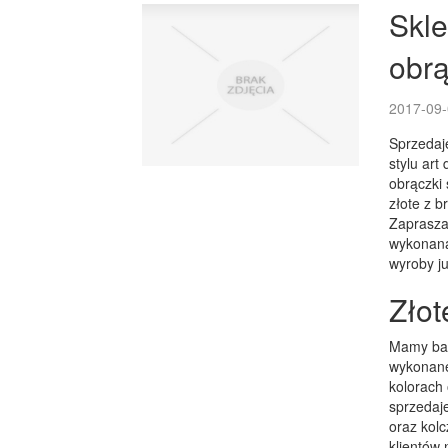
Skle
obr
2017-09-
Sprzedaje
stylu art
obrączki 
złote z b
Zaprasza
wykonaną
wyroby ju
Złot
Mamy bar
wykonane 
kolorach
sprzedaje
oraz kolc
klientów 