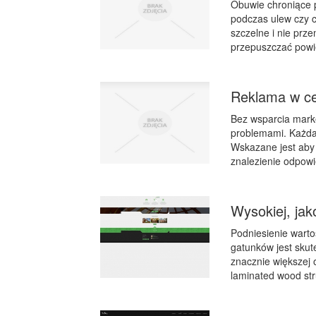
Obuwie chroniące 
podczas ulew czy 
szczelne i nie prz
przepuszczać powie
Reklama w ce
Bez wsparcia marke
problemami. Każda
Wskazane jest aby 
znalezienie odpowi
Wysokiej, ja
Podniesienie warto
gatunków jest skut
znacznie większej o
laminated wood str