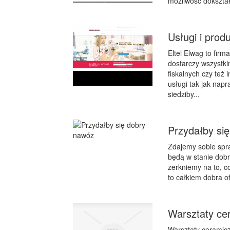
możliwość dokształ
Usługi i prod
Eltel Elwag to firm
dostarczy wszystki
fiskalnych czy też
usługi tak jak nap
siedziby...
Przydałby si
Zdajemy sobie spra
będą w stanie dobr
zerkniemy na to, c
to całkiem dobra of
Warsztaty ce
Warsztaty ceramic