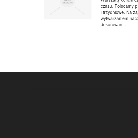
czasu. Polecamy p
i trzydniowe. Na z
wytwarzaniem nacz
dekorowan...