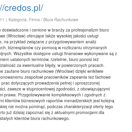
://credos.pl/
11
|
Kategoria:
Firma / Biura Rachunkowe
o doświadczone i cenione w branży za profesjonalizm biuro
e (Wrocław) oferujące także wysokiej jakości usługi
e, na przykład związane z przygotowywaniem analiz
ych, biznesplanów czy pomocą w rozliczaniu otrzymanych
unijnych. Wszystkie dostępne usługi finansowe wykonywane są z
iem ustalonych terminów, rzetelnie, biuro ponosi też
zialność za ewentualne błędy, w powierzonych pracach.
e zaufane biuro rachunkowe (Wrocław) dzięki wnikliwie
jonowanemu zespołowi pracowników zapewnia też fachowe
e prac dotyczących prowadzenia pełnej i uproszczonej
ści, zawsze w stuprocentowej zgodności, z obowiązującymi
mi prawa. Przygotowywanie kompleksowych i zgodnych z
mi klientów biznesowych raportów menadżerskich jest kolejną
akiej nie można pominąć, podczas charakteryzacji oferty tego
rto już dzisiaj zapoznać się z aktualnymi promocjami dla
stałych klientów biura rachunkowego.