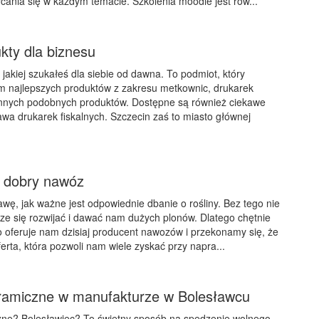
cania się w każdym temacie. Szkolenia moodle jest rów...
ukty dla biznesu
a jakiej szukałeś dla siebie od dawna. To podmiot, który
m najlepszych produktów z zakresu metkownic, drukarek
 innych podobnych produktów. Dostępne są również ciekawe
rawa drukarek fiskalnych. Szczecin zaś to miasto głównej
ę dobry nawóz
wę, jak ważne jest odpowiednie dbanie o rośliny. Bez tego nie
ze się rozwijać i dawać nam dużych plonów. Dlatego chętnie
o oferuje nam dzisiaj producent nawozów i przekonamy się, że
erta, która pozwoli nam wiele zyskać przy napra...
ramiczne w manufakturze w Bolesławcu
zne? Bolesławiec? To świetny sposób na spędzenie wolnego