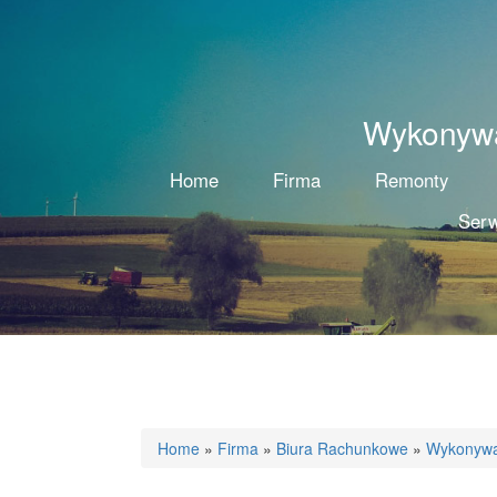
Wykonywa
Home
Firma
Remonty
Serw
Home
»
Firma
»
Biura Rachunkowe
»
Wykonywan