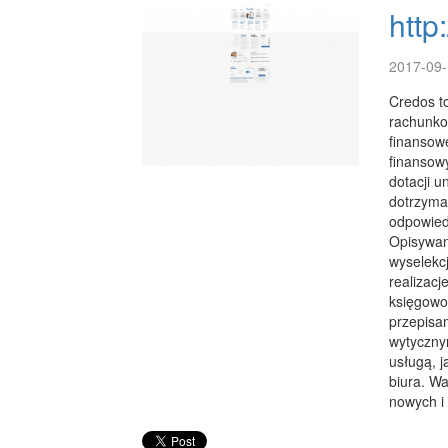
http
2017-09-
Credos t
rachunkow
finansow
finansow
dotacji 
dotrzyman
odpowied
Opisywan
wyselekc
realizacj
księgowo
przepisa
wytyczny
usługą, j
biura. Wa
nowych i 