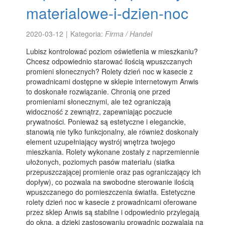
materialowe-i-dzien-noc
2020-03-12
|
Kategoria:
Firma / Handel
Lubisz kontrolować poziom oświetlenia w mieszkaniu?
Chcesz odpowiednio starować ilością wpuszczanych
promieni słonecznych? Rolety dzień noc w kasecie z
prowadnicami dostępne w sklepie internetowym Anwis
to doskonałe rozwiązanie. Chronią one przed
promieniami słonecznymi, ale też ograniczają
widoczność z zewnątrz, zapewniając poczucie
prywatności. Ponieważ są estetyczne i eleganckie,
stanowią nie tylko funkcjonalny, ale również doskonały
element uzupełniający wystrój wnętrza twojego
mieszkania. Rolety wykonane zostały z naprzemiennie
ułożonych, poziomych pasów materiału (siatka
przepuszczającej promienie oraz pas ograniczający ich
dopływ), co pozwala na swobodne sterowanie ilością
wpuszczanego do pomieszczenia światła. Estetyczne
rolety dzień noc w kasecie z prowadnicami oferowane
przez sklep Anwis są stabilne i odpowiednio przylegają
do okna, a dzięki zastosowaniu prowadnic pozwalają na