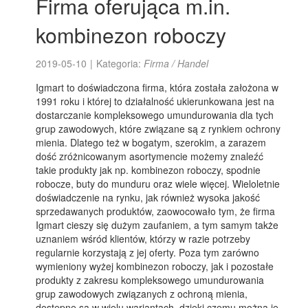
Firma oferująca m.in.
kombinezon roboczy
2019-05-10
|
Kategoria:
Firma / Handel
Igmart to doświadczona firma, która została założona w
1991 roku i której to działalność ukierunkowana jest na
dostarczanie kompleksowego umundurowania dla tych
grup zawodowych, które związane są z rynkiem ochrony
mienia. Dlatego też w bogatym, szerokim, a zarazem
dość zróżnicowanym asortymencie możemy znaleźć
takie produkty jak np. kombinezon roboczy, spodnie
robocze, buty do munduru oraz wiele więcej. Wieloletnie
doświadczenie na rynku, jak również wysoka jakość
sprzedawanych produktów, zaowocowało tym, że firma
Igmart cieszy się dużym zaufaniem, a tym samym także
uznaniem wśród klientów, którzy w razie potrzeby
regularnie korzystają z jej oferty. Poza tym zarówno
wymieniony wyżej kombinezon roboczy, jak i pozostałe
produkty z zakresu kompleksowego umundurowania
grup zawodowych związanych z ochroną mienia,
dostępne są w wielu wariantach, dzięki czemu można je