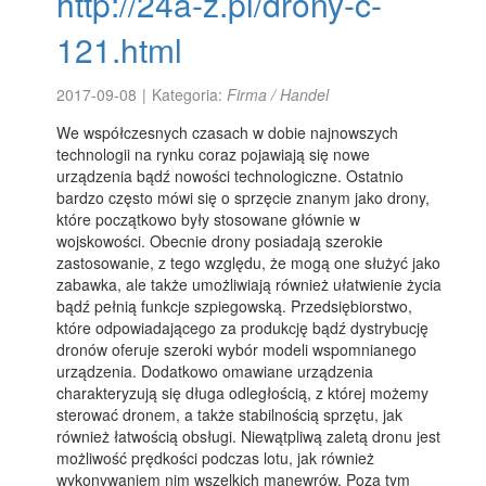
http://24a-z.pl/drony-c-
121.html
2017-09-08
|
Kategoria:
Firma / Handel
We współczesnych czasach w dobie najnowszych
technologii na rynku coraz pojawiają się nowe
urządzenia bądź nowości technologiczne. Ostatnio
bardzo często mówi się o sprzęcie znanym jako drony,
które początkowo były stosowane głównie w
wojskowości. Obecnie drony posiadają szerokie
zastosowanie, z tego względu, że mogą one służyć jako
zabawka, ale także umożliwiają również ułatwienie życia
bądź pełnią funkcje szpiegowską. Przedsiębiorstwo,
które odpowiadającego za produkcję bądź dystrybucję
dronów oferuje szeroki wybór modeli wspomnianego
urządzenia. Dodatkowo omawiane urządzenia
charakteryzują się długa odległością, z której możemy
sterować dronem, a także stabilnością sprzętu, jak
również łatwością obsługi. Niewątpliwą zaletą dronu jest
możliwość prędkości podczas lotu, jak również
wykonywaniem nim wszelkich manewrów. Poza tym