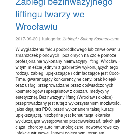
Zabiegi bezinwazyjnego
liftingu twarzy we
Wrocławiu
2017-09-20
|
Kategoria:
Zabiegi / Salony Kosmetyczne
W wygładzeniu fałdu podbródkowego lub zniwelowaniu
zmarszczek pionowych i poziomych na czole pomoże
profesjonalnie wykonany nieinwazyjny lifting. Wrocław -
w tym mieście jednym z gabinetów wykonujących tego
rodzaju zabiegi upiększające i odmładzające jest Coco-
Time, gwarantujący konkurencyjne ceny, brak kolejek
oraz usługi przeprowadzane przez doświadczonych
kosmetologów i specjalistów z obszaru medycyny
estetycznej. Bezinwazyjny lifting (Wrocław i okolice)
przeprowadzany jest tutaj z wykorzystaniem możliwości,
jakie dają nici PDO, przed wykonaniem takiej kuracji
upiększającej, niezbędna jest konsultacja lekarska,
wykluczająca występowanie przeciwwskazań, takich jak
ciąża, choroby autoimmunologiczne, nowotworowe czy
infekcje wirusowe. Innymi polecanymi terapiami