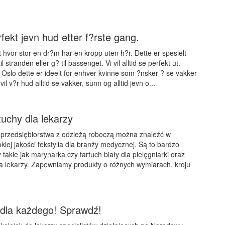
fekt jevn hud etter f?rste gang.
t hvor stor en dr?m har en kropp uten h?r. Dette er spesielt
til stranden eller g? til bassenget. Vi vil alltid se perfekt ut.
 Oslo dette er ideelt for enhver kvinne som ?nsker ? se vakker
vil v?r hud alltid se vakker, sunn og alltid jevn o...
tuchy dla lekarzy
 przedsiębiorstwa z odzieżą roboczą można znaleźć w
kiej jakości tekstylia dla branży medycznej. Są to bardzo
takie jak marynarka czy fartuch biały dla pielęgniarki oraz
a lekarzy. Zapewniamy produkty o różnych wymiarach, kroju
 dla każdego! Sprawdź!