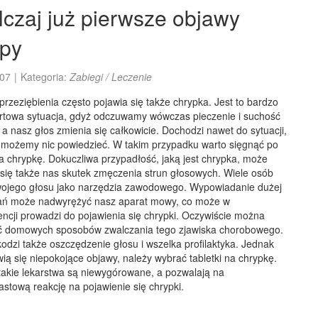
czaj już pierwsze objawy
ypy
07
|
Kategoria:
Zabiegi / Leczenie
rzeziębienia często pojawia się także chrypka. Jest to bardzo
rtowa sytuacja, gdyż odczuwamy wówczas pieczenie i suchość
 a nasz głos zmienia się całkowicie. Dochodzi nawet do sytuacji,
e możemy nic powiedzieć. W takim przypadku warto sięgnąć po
na chrypkę. Dokuczliwa przypadłość, jaką jest chrypka, może
 się także nas skutek zmęczenia strun głosowych. Wiele osób
ojego głosu jako narzędzia zawodowego. Wypowiadanie dużej
dań może nadwyrężyć nasz aparat mowy, co może w
ncji prowadzi do pojawienia się chrypki. Oczywiście można
 domowych sposobów zwalczania tego zjawiska chorobowego.
odzi także oszczędzenie głosu i wszelka profilaktyka. Jednak
ią się niepokojące objawy, należy wybrać tabletki na chrypkę.
takie lekarstwa są niewygórowane, a pozwalają na
stową reakcję na pojawienie się chrypki.