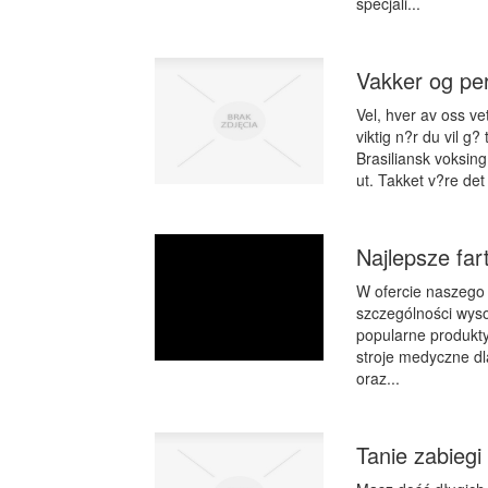
specjali...
Vakker og per
Vel, hver av oss ve
viktig n?r du vil g? 
Brasiliansk voksing
ut. Takket v?re det 
Najlepsze far
W ofercie naszego
szczególności wyso
popularne produkty 
stroje medyczne dl
oraz...
Tanie zabiegi