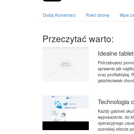
Dodaj Komentarz
Poleć stronę
Wpis za
Przeczytać warto:
Idealne table
Potrzebujesz pomoc
sprawnie jak najdł
oraz profilaktyką.
jakichkolwiek chor
Technologia c
Każdy gabinet oku
wyposażenie, do kt
operacyjnego usuw
szerokiej ofercie 