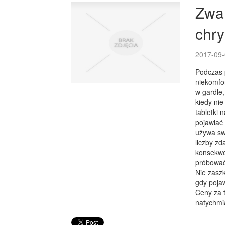
Zwal
chr
2017-09-
Podczas p
niekomfo
w gardle,
kiedy ni
tabletki 
pojawiać
używa sw
liczby z
konsekwe
próbować
Nie zaszk
gdy pojaw
Ceny za 
natychmia