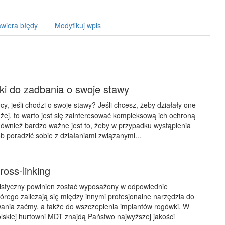
wiera błędy
Modyfikuj wpis
tki do zadbania o swoje stawy
y, jeśli chodzi o swoje stawy? Jeśli chcesz, żeby działały one
użej, to warto jest się zainteresować kompleksową ich ochroną
 Również bardzo ważne jest to, żeby w przypadku wystąpienia
ób poradzić sobie z działaniami związanymi...
ross-linking
listyczny powinien zostać wyposażony w odpowiednie
órego zaliczają się między innymi profesjonalne narzędzia do
ania zaćmy, a także do wszczepienia implantów rogówki. W
polskiej hurtowni MDT znajdą Państwo najwyższej jakości