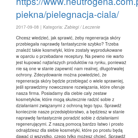
https://www.neutrogena.com.p
piekna/pielegnacja-ciala/
2017-09-08
|
Kategoria:
Zabiegi / Leczenie
Chcesz wiedzieć, jak sprawić, żeby regeneracja skóry
przebiegała naprawdę fantastycznie szybko? Trzeba
znaleźć takie kosmetyki, które zostały wyprodukowane
w oparciu o przebadane receptury. Na pewno nie warto
jest kupować najtańszych produktów na rynku, ponieważ
nie są one w stanie zapewnić nam realnej, długotrwałej
ochrony. Zdecydowanie można powiedzieć, że
regeneracja skóry będzie przebiegać o wiele sprawniej,
jeśli sprawdzimy nowoczesne rozwiązania, które oferuje
nasza firma. Posiadamy dla ciebie cały zestaw
kosmetyków, które mogą skutecznie radzić sobie z
działaniami związanymi z ochroną tego typu. Sprawdź
koniecznie nasze przedsiębiorstwo, a będziesz w stanie
naprawdę fantastycznie poradzić sobie z działaniami
regenerującymi. Z naszą pomocą bardzo łatwo i prosto
odnajdziesz dla siebie kosmetyki, które po prostu będą
dawać ci wszystko, czego tylko możesz chcieć. Sprawdź