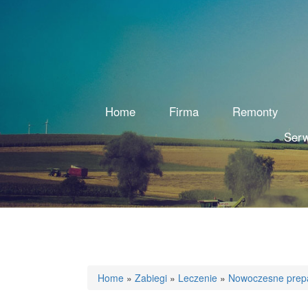
Home
Firma
Remonty
Serw
Home
»
Zabiegi
»
Leczenie
»
Nowoczesne prepa