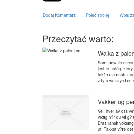
Dodaj Komentarz
Poleć stronę
Wpis za
Przeczytać warto:
Walka z pale
Sami pewnie chcem
jest to nałóg, któ
także dla osób z n
z tym walczyć i co 
Vakker og per
Vel, hver av oss ve
viktig n?r du vil g? 
Brasiliansk voksing
ut. Takket v?re det 