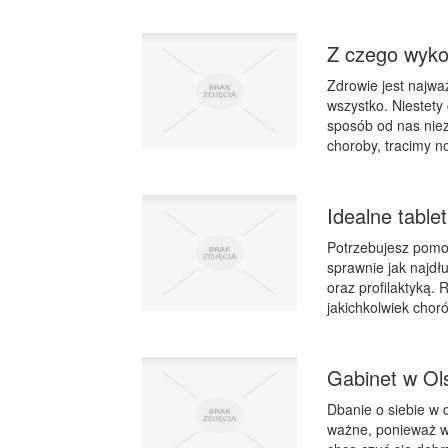
Z czego wyko
Zdrowie jest najw
wszystko. Niestety
sposób od nas nie
choroby, tracimy n
Idealne table
Potrzebujesz pomoc
sprawnie jak najdł
oraz profilaktyką.
jakichkolwiek chor
Gabinet w Ols
Dbanie o siebie w 
ważne, ponieważ wy