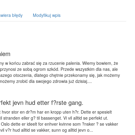
wiera błędy
Modyfikuj wpis
niem
y w końcu zabrać się za rzucenie palenia. Wiemy bowiem, że
ry przynosi ze sobą ogrom szkód. Przede wszystkim dla nas, ale
aszego otoczenia, dlatego chętnie przekonamy się, jak możemy
możemy zrobić dla swojego zdrowia już dzisiaj....
fekt jevn hud etter f?rste gang.
t hvor stor en dr?m har en kropp uten h?r. Dette er spesielt
til stranden eller g? til bassenget. Vi vil alltid se perfekt ut.
 Oslo dette er ideelt for enhver kvinne som ?nsker ? se vakker
vil v?r hud alltid se vakker, sunn og alltid jevn o...