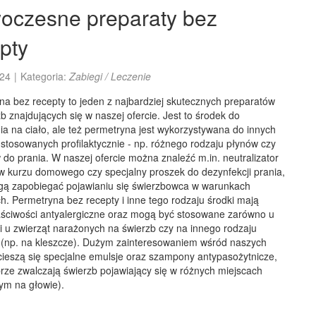
oczesne preparaty bez
pty
24
|
Kategoria:
Zabiegi / Leczenie
na bez recepty to jeden z najbardziej skutecznych preparatów
b znajdujących się w naszej ofercie. Jest to środek do
a na ciało, ale też permetryna jest wykorzystywana do innych
stosowanych profilaktycznie - np. różnego rodzaju płynów czy
do prania. W naszej ofercie można znaleźć m.in. neutralizator
w kurzu domowego czy specjalny proszek do dezynfekcji prania,
gą zapobiegać pojawianiu się świerzbowca w warunkach
. Permetryna bez recepty i inne tego rodzaju środki mają
aściwości antyalergiczne oraz mogą być stosowane zarówno u
k i u zwierząt narażonych na świerzb czy na innego rodzaju
 (np. na kleszcze). Dużym zainteresowaniem wśród naszych
cieszą się specjalne emulsje oraz szampony antypasożytnicze,
rze zwalczają świerzb pojawiający się w różnych miejscach
tym na głowie).