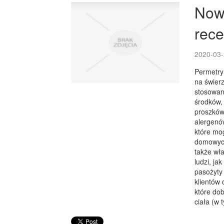
Now
rece
2020-03-
Permetry
na świerz
stosowani
środków, 
proszków 
alergenó
które mo
domowych
także wł
ludzi, ja
pasożyty
klientów 
które dob
ciała (w 