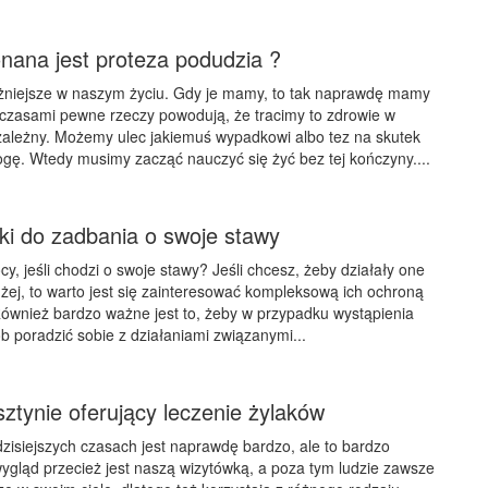
nana jest proteza podudzia ?
ażniejsze w naszym życiu. Gdy je mamy, to tak naprawdę mamy
 czasami pewne rzeczy powodują, że tracimy to zdrowie w
zależny. Możemy ulec jakiemuś wypadkowi albo tez na skutek
ogę. Wtedy musimy zacząć nauczyć się żyć bez tej kończyny....
tki do zadbania o swoje stawy
y, jeśli chodzi o swoje stawy? Jeśli chcesz, żeby działały one
użej, to warto jest się zainteresować kompleksową ich ochroną
 Również bardzo ważne jest to, żeby w przypadku wystąpienia
ób poradzić sobie z działaniami związanymi...
ztynie oferujący leczenie żylaków
dzisiejszych czasach jest naprawdę bardzo, ale to bardzo
gląd przecież jest naszą wizytówką, a poza tym ludzie zawsze