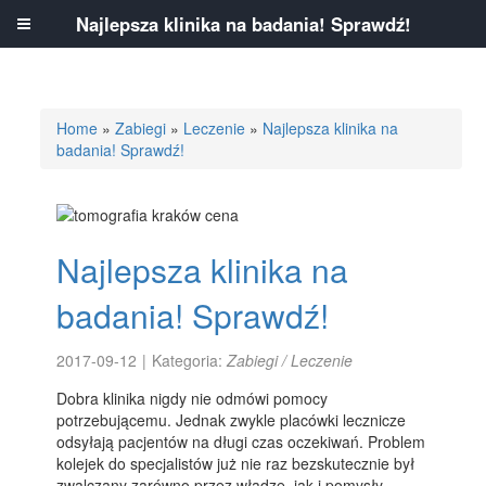
Najlepsza klinika na badania! Sprawdź!
Home
»
Zabiegi
»
Leczenie
»
Najlepsza klinika na
badania! Sprawdź!
Najlepsza klinika na
badania! Sprawdź!
2017-09-12
|
Kategoria:
Zabiegi / Leczenie
Dobra klinika nigdy nie odmówi pomocy
potrzebującemu. Jednak zwykle placówki lecznicze
odsyłają pacjentów na długi czas oczekiwań. Problem
kolejek do specjalistów już nie raz bezskutecznie był
zwalczany zarówno przez władzę, jak i pomysły