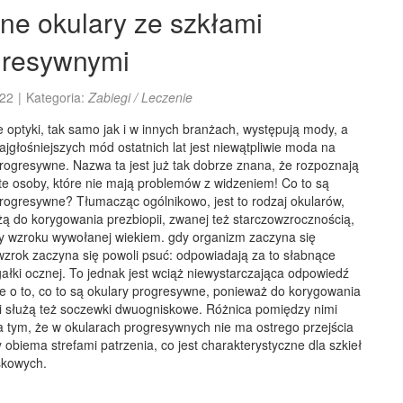
e okulary ze szkłami
gresywnymi
22
|
Kategoria:
Zabiegi / Leczenie
 optyki, tak samo jak i w innych branżach, występują mody, a
ajgłośniejszych mód ostatnich lat jest niewątpliwie moda na
rogresywne. Nazwa ta jest już tak dobrze znana, że rozpoznają
te osoby, które nie mają problemów z widzeniem! Co to są
progresywne? Tłumacząc ogólnikowo, jest to rodzaj okularów,
żą do korygowania prezbiopii, zwanej też starczowzrocznością,
dy wzroku wywołanej wiekiem. gdy organizm zaczyna się
wzrok zaczyna się powoli psuć: odpowiadają za to słabnące
ałki ocznej. To jednak jest wciąż niewystarczająca odpowiedź
e o to, co to są okulary progresywne, ponieważ do korygowania
ii służą też soczewki dwuogniskowe. Różnica pomiędzy nimi
a tym, że w okularach progresywnych nie ma ostrego przejścia
obiema strefami patrzenia, co jest charakterystyczne dla szkieł
kowych.