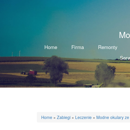
Mo
Home
Firma
Remonty
Serw
Home
»
Zabiegi
»
Leczenie
»
Modne okulary ze