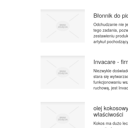
Błonnik do pi
Odchudzanie nie j
tego zadania, pozw
zestawieniu produk
artykuł pochodzący
Invacare - fi
Niezwykle doświadc
stara się wytwarza
funkcjonowaniu wsz
ruchową, jest Inva
olej kokosowy
właściwości
Kokos ma dużo lecz