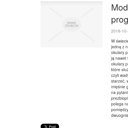
Modn
pro
2018-10-
W świecie
jedną z n
okulary p
ją nawet 
okulary 
które słu
czyli wa
starzeć, 
mięśnie g
na pytani
prezbiop
polega n
pomiędzy 
dwuognis