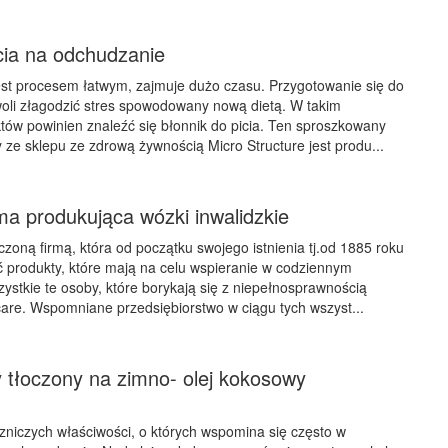
cia na odchudzanie
est procesem łatwym, zajmuje dużo czasu. Przygotowanie się do
oli złagodzić stres spowodowany nową dietą. W takim
tów powinien znaleźć się błonnik do picia. Ten sproszkowany
 ze sklepu ze zdrową żywnością Micro Structure jest produ...
rma produkująca wózki inwalidzkie
zoną firmą, która od początku swojego istnienia tj.od 1885 roku
ć produkty, które mają na celu wspieranie w codziennym
ystkie te osoby, które borykają się z niepełnosprawnością
care. Wspomniane przedsiębiorstwo w ciągu tych wszyst...
 tłoczony na zimno- olej kokosowy
niczych właściwości, o których wspomina się często w