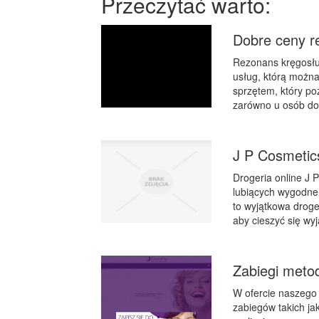
Przeczytać warto:
Dobre ceny r
Rezonans kręgosłup
usług, którą możn
sprzętem, który p
zarówno u osób dor
J P Cosmetic
Drogeria online J P
lubiących wygodne 
to wyjątkowa droger
aby cieszyć się wy
Zabiegi meto
W ofercie naszego
zabiegów takich ja