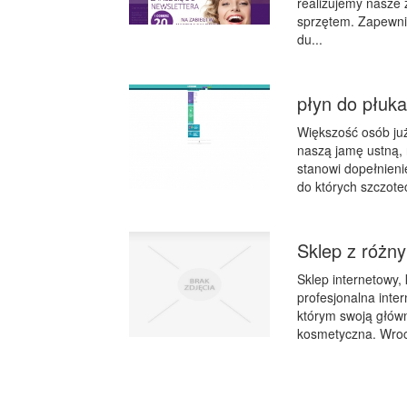
realizujemy nasze
sprzętem. Zapewni
du...
płyn do płuka
Większość osób już
naszą jamę ustną, 
stanowi dopełnienie
do których szczote
Sklep z różn
Sklep internetowy,
profesjonalna inte
którym swoją główn
kosmetyczna. Wrocł