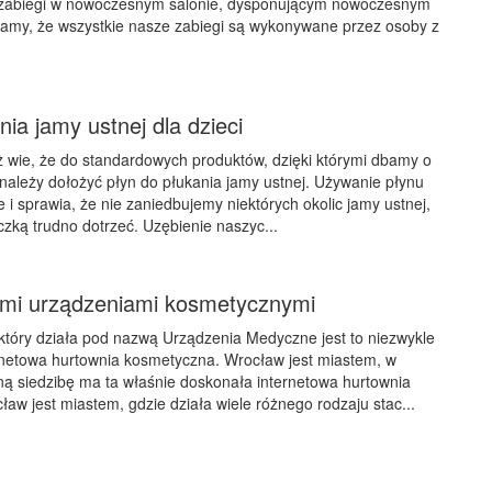
 zabiegi w nowoczesnym salonie, dysponującym nowoczesnym
amy, że wszystkie nasze zabiegi są wykonywane przez osoby z
nia jamy ustnej dla dzieci
 wie, że do standardowych produktów, dzięki którymi dbamy o
należy dołożyć płyn do płukania jamy ustnej. Używanie płynu
 i sprawia, że nie zaniedbujemy niektórych okolic jamy ustnej,
czką trudno dotrzeć. Uzębienie naszyc...
ymi urządzeniami kosmetycznymi
 który działa pod nazwą Urządzenia Medyczne jest to niezwykle
rnetowa hurtownia kosmetyczna. Wrocław jest miastem, w
ą siedzibę ma ta właśnie doskonała internetowa hurtownia
aw jest miastem, gdzie działa wiele różnego rodzaju stac...