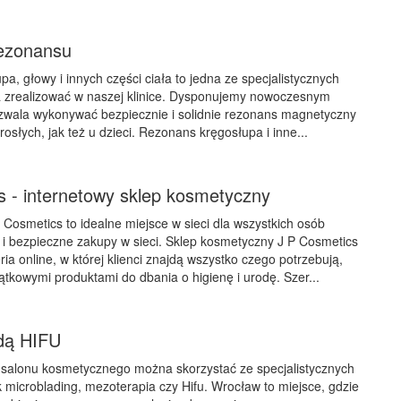
ezonansu
a, głowy i innych części ciała to jedna ze specjalistycznych
a zrealizować w naszej klinice. Dysponujemy nowoczesnym
ozwala wykonywać bezpiecznie i solidnie rezonans magnetyczny
osłych, jak też u dzieci. Rezonans kręgosłupa i inne...
s - internetowy sklep kosmetyczny
 Cosmetics to idealne miejsce w sieci dla wszystkich osób
i bezpieczne zakupy w sieci. Sklep kosmetyczny J P Cosmetics
ia online, w której klienci znajdą wszystko czego potrzebują,
jątkowymi produktami do dbania o higienę i urodę. Szer...
dą HIFU
 salonu kosmetycznego można skorzystać ze specjalistycznych
k microblading, mezoterapia czy Hifu. Wrocław to miejsce, gdzie