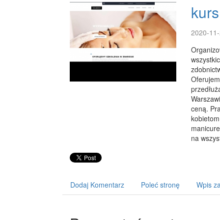
kurs
2020-11-
Organizo
wszystkic
zdobnict
Oferujem
przedłuża
Warszawie
ceną. Pr
kobietom
manicure.
na wszyst
Dodaj Komentarz
Poleć stronę
Wpis za