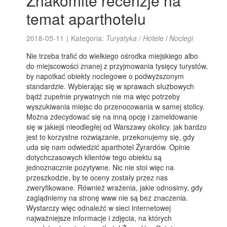
Znakomite recenzje na
temat aparthotelu
2018-05-11
|
Kategoria:
Turystyka / Hotele i Noclegi
Nie trzeba trafić do wielkiego ośrodka miejskiego albo
do miejscowości znanej z przyjmowania tysięcy turystów,
by napotkać obiekty noclegowe o podwyższonym
standardzie. Wybierając się w sprawach służbowych
bądź zupełnie prywatnych nie ma więc potrzeby
wyszukiwania miejsc do przenocowania w samej stolicy.
Można zdecydować się na inną opcję i zameldowanie
się w jakiejś nieodległej od Warszawy okolicy. jak bardzo
jest to korzystne rozwiązanie, przekonujemy się, gdy
uda się nam odwiedzić aparthotel Żyrardów. Opinie
dotychczasowych klientów tego obiektu są
jednoznacznie pozytywne. Nic nie stoi więc na
przeszkodzie, by te oceny zostały przez nas
zweryfikowane. Również wrażenia, jakie odnosimy, gdy
zaglądniemy na stronę www nie są bez znaczenia.
Wystarczy więc odnaleźć w sieci internetowej
najważniejsze informacje i zdjęcia, na których