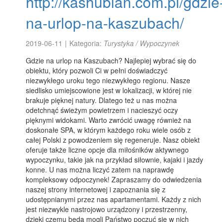
http://kashubian.com.pl/gdzie
na-urlop-na-kaszubach/
2019-06-11
|
Kategoria:
Turystyka / Wypoczynek
Gdzie na urlop na Kaszubach? Najlepiej wybrać się do
obiektu, który pozwoli Ci w pełni doświadczyć
niezwykłego uroku tego niezwykłego regionu. Nasze
siedlisko umiejscowione jest w lokalizacji, w której nie
brakuje pięknej natury. Dlatego też u nas można
odetchnąć świeżym powietrzem i nacieszyć oczy
pięknymi widokami. Warto zwrócić uwagę również na
doskonałe SPA, w którym każdego roku wiele osób z
całej Polski z powodzeniem się regeneruje. Nasz obiekt
oferuje także liczne opcje dla miłośników aktywnego
wypoczynku, takie jak na przykład siłownie, kajaki i jazdy
konne. U nas można liczyć zatem na naprawdę
kompleksowy odpoczynek! Zapraszamy do odwiedzenia
naszej strony internetowej i zapoznania się z
udostępnianymi przez nas apartamentami. Każdy z nich
jest niezwykle nastrojowo urządzony i przestrzenny,
dzięki czemu będą mogli Państwo poczuć się w nich