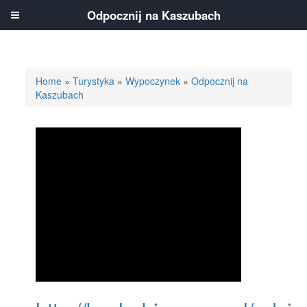
Odpocznij na Kaszubach
Home
»
Turystyka
»
Wypoczynek
»
Odpocznij na
Kaszubach