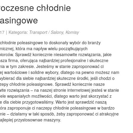
oczesne chłodnie
easingowe
17
|
Kategoria:
Transport / Salony, Komisy
chłodnie poleasingowe to doskonały wybór do branży
micznej, która ma napływ wielu początkujących
iorców. Sprawdź koniecznie niesamowite rozwiązania, jakie
asza firma, oferująca najbardziej profesjonalne i skuteczne
nia w tym zakresie. Jesteśmy w stanie zaproponować ci
iej wartościowe i solidne wybory, dlatego na pewno możesz nam
wybierać dla siebie najbardziej skuteczne środki, jeśli chodzi o
czepy chłodnie poleasignowe. Sprawdź koniecznie nasze
te rozwiązania – na naszej stronie internetowej jesteś w stanie
ele wspaniałych możliwości, dlatego warto jest skorzystać z
kie dla ciebie przygotowaliśmy. Warto jest sprawdzić naszą
tóra zaproponuje ci naczepy chłodnie poleasingowe w bardzo
nie – działamy w taki sposób, żeby zaproponować ci atrakcyjne
najlepiej przystosownae maszyny.