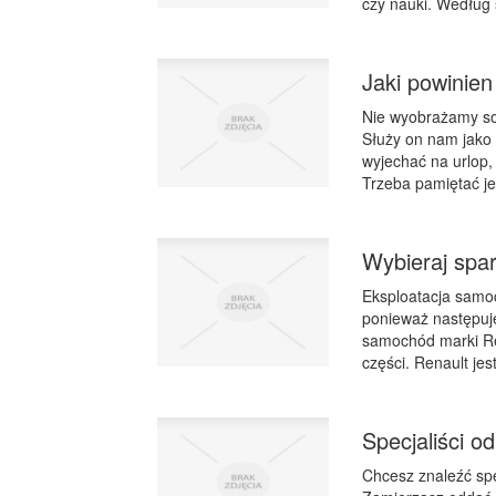
czy nauki. Według 
Jaki powinien
Nie wyobrażamy so
Służy on nam jako 
wyjechać na urlop,
Trzeba pamiętać je
Wybieraj spa
Eksploatacja samoc
ponieważ następuj
samochód marki Ren
części. Renault je
Specjaliści o
Chcesz znaleźć sp