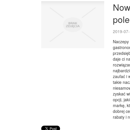
Now
pol
2019-07-
Naczepy 
gastrono
przedsięb
daje ci n
rozwiąza
najbardz
zaufać i 
takie na
niesamowi
zyskać wi
opcji, ja
markę, k
dobrej ce
rabaty i 