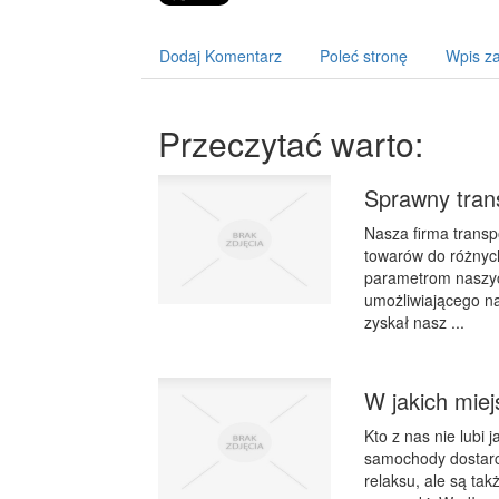
Dodaj Komentarz
Poleć stronę
Wpis za
Przeczytać warto:
Sprawny trans
Nasza firma transp
towarów do różnych
parametrom naszyc
umożliwiającego n
zyskał nasz ...
W jakich mie
Kto z nas nie lub
samochody dostarcz
relaksu, ale są ta