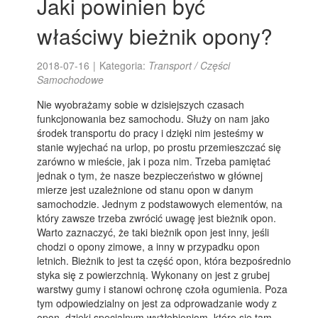
Jaki powinien być
właściwy bieżnik opony?
2018-07-16
|
Kategoria:
Transport / Części
Samochodowe
Nie wyobrażamy sobie w dzisiejszych czasach
funkcjonowania bez samochodu. Służy on nam jako
środek transportu do pracy i dzięki nim jesteśmy w
stanie wyjechać na urlop, po prostu przemieszczać się
zarówno w mieście, jak i poza nim. Trzeba pamiętać
jednak o tym, że nasze bezpieczeństwo w głównej
mierze jest uzależnione od stanu opon w danym
samochodzie. Jednym z podstawowych elementów, na
który zawsze trzeba zwrócić uwagę jest bieżnik opon.
Warto zaznaczyć, że taki bieżnik opon jest inny, jeśli
chodzi o opony zimowe, a inny w przypadku opon
letnich. Bieżnik to jest ta część opon, która bezpośrednio
styka się z powierzchnią. Wykonany on jest z grubej
warstwy gumy i stanowi ochronę czoła ogumienia. Poza
tym odpowiedzialny on jest za odprowadzanie wody z
opon, dzięki specjalnym wyżłobieniom, które się tam