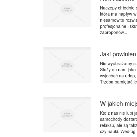
Naczepy chłodnie 
która ma napływ wi
niesamowite rozwiąz
profesjonalne i sk
zaproponow...
Jaki powinien
Nie wyobrażamy so
Służy on nam jako 
wyjechać na urlop,
Trzeba pamiętać je
W jakich mie
Kto z nas nie lub
samochody dostarcz
relaksu, ale są ta
czy nauki. Według 