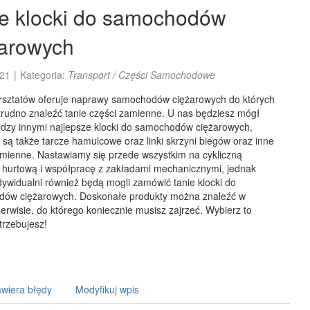
ie klocki do samochodów
żarowych
21
|
Kategoria:
Transport / Części Samochodowe
rsztatów oferuje naprawy samochodów ciężarowych do których
trudno znaleźć tanie części zamienne. U nas będziesz mógł
ędzy innymi najlepsze klocki do samochodów ciężarowych,
są także tarcze hamulcowe oraz linki skrzyni biegów oraz inne
amienne. Nastawiamy się przede wszystkim na cykliczną
 hurtową i współpracę z zakładami mechanicznymi, jednak
ndywidualni również będą mogli zamówić tanie klocki do
ów ciężarowych. Doskonałe produkty można znaleźć w
rwisie, do którego koniecznie musisz zajrzeć. Wybierz to
trzebujesz!
wiera błędy
Modyfikuj wpis