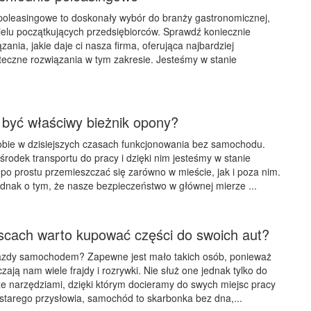
poleasingowe to doskonały wybór do branży gastronomicznej,
elu początkujących przedsiębiorców. Sprawdź koniecznie
ania, jakie daje ci nasza firma, oferująca najbardziej
uteczne rozwiązania w tym zakresie. Jesteśmy w stanie
 być właściwy bieżnik opony?
bie w dzisiejszych czasach funkcjonowania bez samochodu.
środek transportu do pracy i dzięki nim jesteśmy w stanie
 po prostu przemieszczać się zarówno w mieście, jak i poza nim.
dnak o tym, że nasze bezpieczeństwo w głównej mierze ...
jscach warto kupować części do swoich aut?
i jazdy samochodem? Zapewne jest mało takich osób, ponieważ
ają nam wiele frajdy i rozrywki. Nie służ one jednak tylko do
kże narzędziami, dzięki którym docieramy do swych miejsc pracy
starego przysłowia, samochód to skarbonka bez dna,...