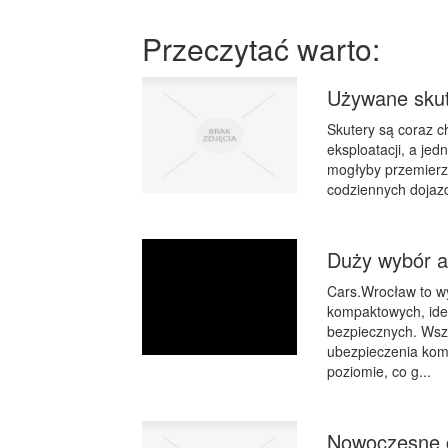
Przeczytać warto:
Używane skut
Skutery są coraz c
eksploatacji, a je
mogłyby przemierza
codziennych dojazdó
Duży wybór 
Cars.Wrocław to w
kompaktowych, idea
bezpiecznych. Ws
ubezpieczenia komu
poziomie, co g...
Nowoczesne c