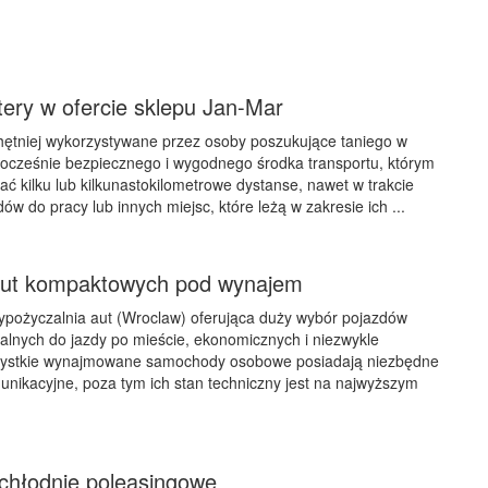
ery w ofercie sklepu Jan-Mar
hętniej wykorzystywane przez osoby poszukujące taniego w
dnocześnie bezpiecznego i wygodnego środka transportu, którym
ć kilku lub kilkunastokilometrowe dystanse, nawet w trakcie
w do pracy lub innych miejsc, które leżą w zakresie ich ...
aut kompaktowych pod wynajem
ypożyczalnia aut (Wroclaw) oferująca duży wybór pojazdów
lnych do jazdy po mieście, ekonomicznych i niezwykle
zystkie wynajmowane samochody osobowe posiadają niezbędne
nikacyjne, poza tym ich stan techniczny jest na najwyższym
hłodnie poleasingowe