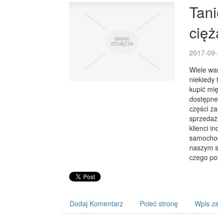
Tan
cię
2017-09-
Wiele wa
niekiedy 
kupić mi
dostępne 
części z
sprzedaż
klienci i
samochod
naszym se
czego po
Dodaj Komentarz
Poleć stronę
Wpis za