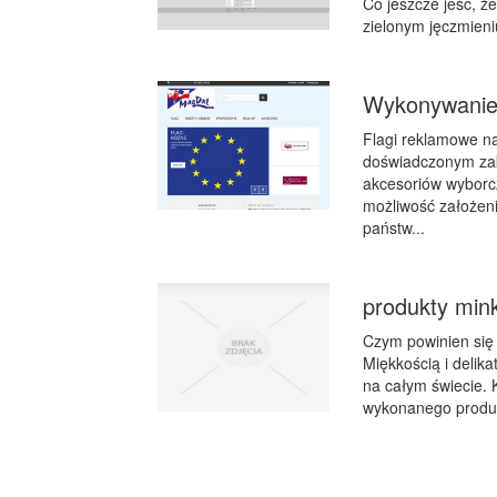
Co jeszcze jeść, ż
zielonym jęczmieni
Wykonywanie 
Flagi reklamowe n
doświadczonym zak
akcesoriów wyborcz
możliwość założeni
państw...
produkty mink
Czym powinien się
Miękkością i delik
na całym świecie. 
wykonanego produkt