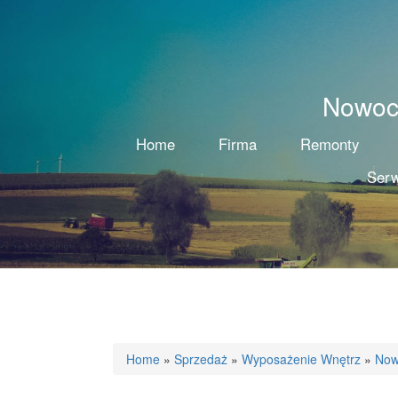
Nowocz
Home
Firma
Remonty
Serw
Home
»
Sprzedaż
»
Wyposażenie Wnętrz
»
Now