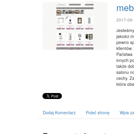
meb
2017-09-
Jesteśmy 
jakości 
pewno sp
klientów.
Państwa s
innych po
także do
salonu n
cechy. Z
która ob
Dodaj Komentarz
Poleć stronę
Wpis za