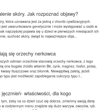
lenie skóry. Jak rozpoznać objawy?
ry, która uznawana jest za jedną z chorób cywilizacyjnych.
jest uwarunkowane genetycznie i może występować u osób w
ak najczęściej pojawia się u dzieci w pierwszych miesiącach ich
nie, suchość skóry, świąd to najważniejsze obja...
ają się orzechy nerkowca
szych odmian orzechów stanowią orzechy nerkowca, z tego
ią one bogate źródło witamin B6, cynk, magnez, fosfor, potas,
 kwasy tłuszczowe oraz błonnik. Niewątpliwą zaletą, jeżeli
go typu jest możliwość zapobiegania cukrzycy typu I...
 jęczmień- właściwości, dla kogo
tym, żeby na co dzień czuć się dobrze, zmieńmy swoją dietę
h w codziennym menu znajdzie się dużo warzyw, owoców, ryb.