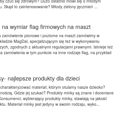
eby czuć się zdrowym? Dużo ostatnio mówi się o młodym
u. Skąd to zainteresowanie? Młody zielony jęczmień ...
na wymiar flag firmowych na maszt
a zamówienie pionowe i poziome na maszt zamówimy w
ładzie MagDal, specjalizującym się też w wykonywaniu
ych, zgodnych z aktualnymi regulacjami prawnymi. Istnieje też
a zamówienia w tym punkcie na inne rodzaje flag, na przykład
y- najlepsze produkty dla dzieci
 charakteryzować materiał, którym otulamy nasze dziecko?
atnością. Gdzie jej szukać? Produkty minky są znane i doceniane
Konsumenci, wybierający produkty minky, stawiają na jakość
u. Materiał minky jest jedyny w swoim rodzaju, wyko...