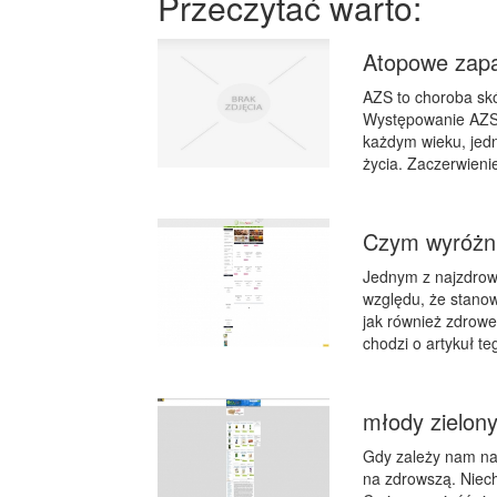
Przeczytać warto:
Atopowe zapa
AZS to choroba skó
Występowanie AZS 
każdym wieku, jedn
życia. Zaczerwienie
Czym wyróżni
Jednym z najzdrow
względu, że stanow
jak również zdrowe
chodzi o artykuł te
młody zielony
Gdy zależy nam na 
na zdrowszą. Niec