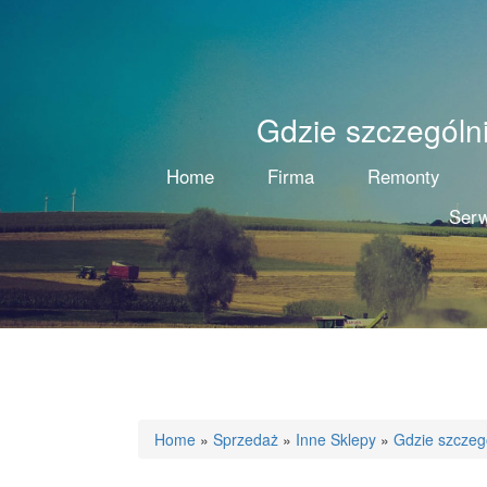
Gdzie szczególnie
Home
Firma
Remonty
Serw
Home
»
Sprzedaż
»
Inne Sklepy
»
Gdzie szczegó