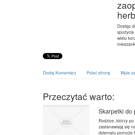
zaop
herb
Dostęp do
spożycia 
wielu kor
mieszank
Dodaj Komentarz
Poleć stronę
Wpis za
Przeczytać warto:
Skarpetki do 
Rodzice, którzy po
zastanawiają się n
dylematu pomoże hu