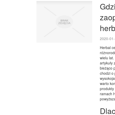
Gdzi
zaop
herb
2020-01-
Herbal ce
różnorod
wielu la
artykuły
bieżąco p
chodzi o 
wysokoja
warto kor
produkty
ramach He
powyższą
Dlac