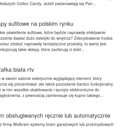
łodszych Cotton Candy. Jeżeli zastanawiają się Pań...
py sufitowe na polskim rynku
akie oświetlenie sufitowe, które będzie naprawdę efektywnie
cześnie dawać dużo estetyki do wnętrza? Zdecydowanie trzeba
chcesz zdobyć naprawdę fantastyczne produkty, to warto jest
nkcjonują takie sklepy, które zaoferują ci dokł...
afka biała rtv
ć w swoim salonie estetycznie wyglądający element, który
brze się prezentował, ale także pozostanie bardzo funkcjonalny,
 w nim wszelkie okablowanie i sprzęty elektroniczne do
głośnienia, z pewnością zainteresuje cię kupno takiego...
m obsługiwanych ręcznie lub automatycznie
z firmę Wolbram systemy bram garażowych lub przemysłowych