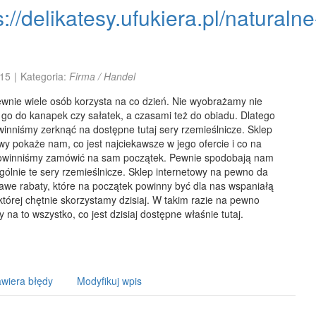
s://delikatesy.ufukiera.pl/naturalne
15
|
Kategoria:
Firma / Handel
ewnie wiele osób korzysta na co dzień. Nie wyobrażamy nie
go do kanapek czy sałatek, a czasami też do obiadu. Dlatego
inniśmy zerknąć na dostępne tutaj sery rzemieślnicze. Sklep
wy pokaże nam, co jest najciekawsze w jego ofercie i co na
winniśmy zamówić na sam początek. Pewnie spodobają nam
gólnie te sery rzemieślnicze. Sklep internetowy na pewno da
awe rabaty, które na początek powinny być dla nas wspaniałą
której chętnie skorzystamy dzisiaj. W takim razie na pewno
 na to wszystko, co jest dzisiaj dostępne właśnie tutaj.
wiera błędy
Modyfikuj wpis