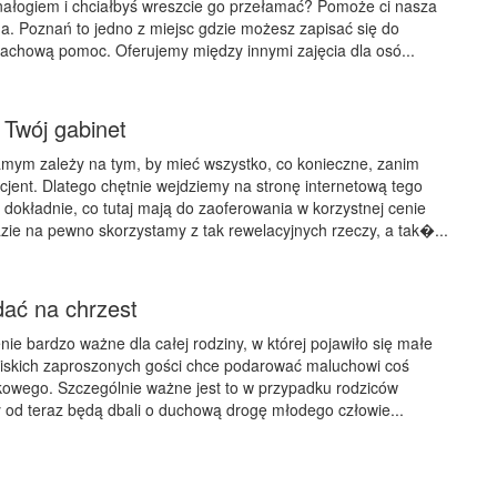
nałogiem i chciałbyś wreszcie go przełamać? Pomoże ci nasza
na. Poznań to jedno z miejsc gdzie możesz zapisać się do
fachową pomoc. Oferujemy między innymi zajęcia dla osó...
Twój gabinet
mym zależy na tym, by mieć wszystko, co konieczne, zanim
acjent. Dlatego chętnie wejdziemy na stronę internetową tego
y dokładnie, co tutaj mają do zaoferowania w korzystnej cenie
azie na pewno skorzystamy z tak rewelacyjnych rzeczy, a tak�...
dać na chrzest
nie bardzo ważne dla całej rodziny, w której pojawiło się małe
liskich zaproszonych gości chce podarować maluchowi coś
kowego. Szczególnie ważne jest to w przypadku rodziców
y od teraz będą dbali o duchową drogę młodego człowie...