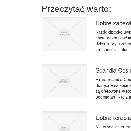
Przeczytać warto:
Dobre zabawk
Każde dziecko uwie
chcą urozmaicać im
dzięki którym zaba
ten sposób maluch 
Scandia Cosm
Firma Scandia Cosm
dostępne są kosmety
są oferowane w róż
podmiotami - to z 
Dobra terapia 
Nie wiesz jak por