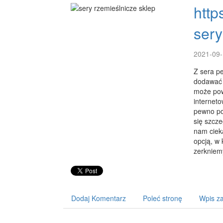
http
sery
2021-09-
Z sera p
dodawać 
może pow
interneto
pewno po
się szcze
nam ciek
opcją, w 
zerkniemy
Dodaj Komentarz
Poleć stronę
Wpis za