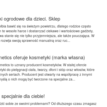
i ogrodowe dla dzieci. Sklep
lbia bawić się na świeżym powietrzu, dlatego rodzice często
 te wesołe harce i dostarczać ciekawe i wartościowe gadżety,
wa stanie się nie tylko przyjemniejsza, ale także pouczająca. W
rozwija swoją sprawność manualną oraz ruc...
etics oferuje kosmetyki (marka własna)
etics to uznany producent kosmetyków. W stałej ofercie
ki do pielęgnacji ciała, twarzy, dłoni i stóp oraz włosów, które
nych seriach. Producent jest otwarty na współpracę z innymi
myślą o nich mogą być tworzone na specjalne za...
specjalnie dla ciebie!
adzić sobie ze swoimi problemami? Od dłuższego czasu zmagasz