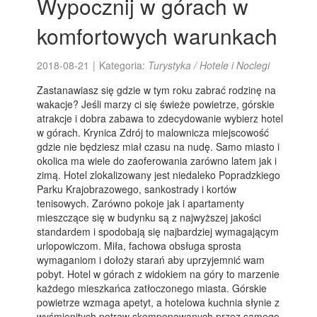
Wypocznij w górach w
komfortowych warunkach
2018-08-21
|
Kategoria:
Turystyka / Hotele i Noclegi
Zastanawiasz się gdzie w tym roku zabrać rodzinę na
wakacje? Jeśli marzy ci się świeże powietrze, górskie
atrakcje i dobra zabawa to zdecydowanie wybierz hotel
w górach. Krynica Zdrój to malownicza miejscowość
gdzie nie będziesz miał czasu na nudę. Samo miasto i
okolica ma wiele do zaoferowania zarówno latem jak i
zimą. Hotel zlokalizowany jest niedaleko Popradzkiego
Parku Krajobrazowego, sankostrady i kortów
tenisowych. Zarówno pokoje jak i apartamenty
mieszczące się w budynku są z najwyższej jakości
standardem i spodobają się najbardziej wymagającym
urlopowiczom. Miła, fachowa obsługa sprosta
wymaganiom i dołoży starań aby uprzyjemnić wam
pobyt. Hotel w górach z widokiem na góry to marzenie
każdego mieszkańca zatłoczonego miasta. Górskie
powietrze wzmaga apetyt, a hotelowa kuchnia słynie z
wyśmienitych potraw skomponowanych przez samego