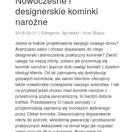
Nowoczesne i
designerskie kominki
narożne
2018-09-21
|
Kategoria:
Sprzedaż / Inne Sklepy
Jesteś w trakcie projektowania swojego nowego domu?
Aranżujesz salon i chcesz dopasować do niego
designerski i jednocześnie praktyczny kominek? Zwróć
uwagę na naszą ofertę, zobacz jak prezentują się
kominki narożne i jeszcze dziś nawiąż kontakt z działem
obsługi klienta. Od lat zajmujemy się dystrybucją
gotowych kominków, ale swoim klientom oferujemy
także nowatorskie rozwiązania naszego autorstwa. I tak
na przykład jeżeli chcesz mieć kominki narożne z
przestronną szybą panoramiczną, to bardzo dobrze
trafiłeś. Przedstawimy Ci nasze pomysły i z
przyjemnością zajmiemy się montażem wybranego
przez Ciebie kominka. Gwarantujemy dopasowanie
oferty do potrzeb, wieloletnią gwarancję i przekazanie
praktycznych wskazówek na temat tego jak rozpalać
ogień oraz jak dbać o kominek. Przez wiele lat