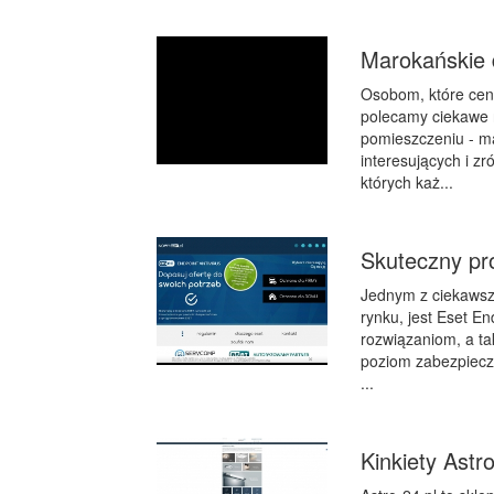
Marokańskie 
Osobom, które cen
polecamy ciekawe 
pomieszczeniu - ma
interesujących i z
których każ...
Skuteczny pr
Jednym z ciekawsz
rynku, jest Eset E
rozwiązaniom, a t
poziom zabezpiecze
...
Kinkiety Astro