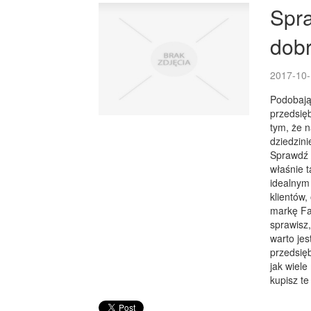
Spr
dobr
2017-10-
Podobają
przedsięb
tym, że n
dziedzin
Sprawdź k
właśnie t
idealnym
klientów,
markę Fa
sprawisz,
warto jes
przedsięb
jak wiele
kupisz te