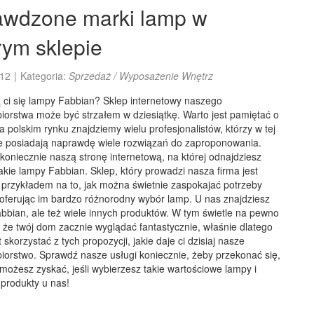
awdzone marki lamp w
ym sklepie
12
|
Kategoria:
Sprzedaż / Wyposażenie Wnętrz
 ci się lampy Fabbian? Sklep internetowy naszego
iorstwa może być strzałem w dziesiątkę. Warto jest pamiętać o
a polskim rynku znajdziemy wielu profesjonalistów, którzy w tej
ie posiadają naprawdę wiele rozwiązań do zaproponowania.
oniecznie naszą stronę internetową, na której odnajdziesz
akie lampy Fabbian. Sklep, który prowadzi nasza firma jest
 przykładem na to, jak można świetnie zaspokajać potrzeby
 oferując im bardzo różnorodny wybór lamp. U nas znajdziesz
bbian, ale też wiele innych produktów. W tym świetle na pewno
 że twój dom zacznie wyglądać fantastycznie, właśnie dlatego
t skorzystać z tych propozycji, jakie daje ci dzisiaj nasze
iorstwo. Sprawdź nasze usługi koniecznie, żeby przekonać się,
 możesz zyskać, jeśli wybierzesz takie wartościowe lampy i
 produkty u nas!