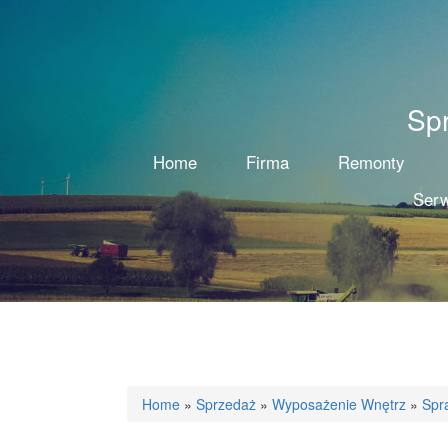
Sp
Home
Firma
Remonty
Serw
Home
»
Sprzedaż
»
Wyposażenie Wnętrz
»
Spr