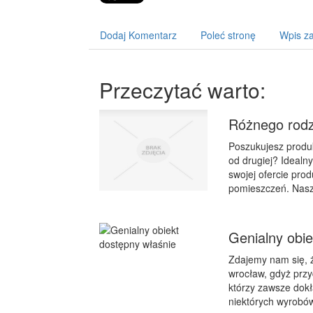
Dodaj Komentarz
Poleć stronę
Wpis za
Przeczytać warto:
Różnego rodz
Poszukujesz produk
od drugiej? Ideal
swojej ofercie pro
pomieszczeń. Nasze
Genialny obie
Zdajemy nam się, ż
wrocław, gdyż przy
którzy zawsze dokł
niektórych wyrobów 