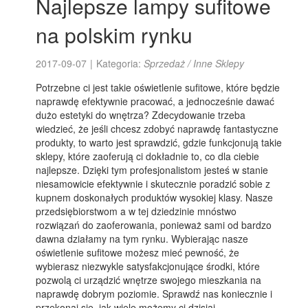
Najlepsze lampy sufitowe
na polskim rynku
2017-09-07
|
Kategoria:
Sprzedaż / Inne Sklepy
Potrzebne ci jest takie oświetlenie sufitowe, które będzie
naprawdę efektywnie pracować, a jednocześnie dawać
dużo estetyki do wnętrza? Zdecydowanie trzeba
wiedzieć, że jeśli chcesz zdobyć naprawdę fantastyczne
produkty, to warto jest sprawdzić, gdzie funkcjonują takie
sklepy, które zaoferują ci dokładnie to, co dla ciebie
najlepsze. Dzięki tym profesjonalistom jesteś w stanie
niesamowicie efektywnie i skutecznie poradzić sobie z
kupnem doskonałych produktów wysokiej klasy. Nasze
przedsiębiorstwom a w tej dziedzinie mnóstwo
rozwiązań do zaoferowania, ponieważ sami od bardzo
dawna działamy na tym rynku. Wybierając nasze
oświetlenie sufitowe możesz mieć pewność, że
wybierasz niezwykle satysfakcjonujące środki, które
pozwolą ci urządzić wnętrze swojego mieszkania na
naprawdę dobrym poziomie. Sprawdź nas koniecznie i
przekonaj się, jak wiele możemy ci dzisiaj