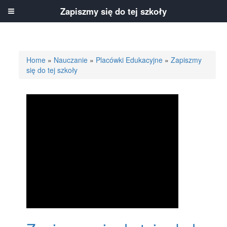
Zapiszmy się do tej szkoły
Home
»
Nauczanie
»
Placówki Edukacyjne
»
Zapiszmy
się do tej szkoły