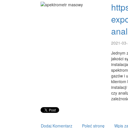
http
expo
anal
2021-03-
Jednym z
jakości s
instalacj
spektrome
gazów i u
klientom
instalacj
czy anali
zależnośc
Dodaj Komentarz
Poleć stronę
Wpis za