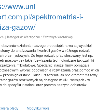
s://www.uni-
rt.com.pl/spektrometria-i-
iza-gazow/
24
|
Kategoria:
Narzędzia / Przemysł Metalowy
 obszarów działania naszego przedsiębiorstwa są wysokiej
ystemy do analizowania i kontroli gazów w różnego rodzaju
ach przemysłowych. Do tego rodzaju prac stosowany jest np.
tr masowy czy takie rozwiązania technologiczne jak czujniki
rządzenia mikrofalowe. Specjaliści naszej firmy pomagają
 biznesowym wybrać odpowiednie rozwiązania oraz pomóc w ich
i w przedsiębiorstwie. Takie urządzenia jak spektrometr masowy
zator gazów resztkowych są dostępne w kilku wersjach - w
i do specyfiki instalacji oraz potrzeb naszych odbiorców.
wiera błędy
Modyfikuj wpis