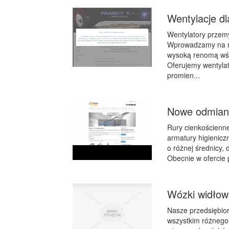
Wentylacje d
Wentylatory przem
Wprowadzamy na ryn
wysoką renomą wśr
Oferujemy wentyla
promien...
Nowe odmian
Rury cienkościenne
armatury higieniczn
o różnej średnicy,
Obecnie w ofercie 
Wózki widłowe
Nasze przedsiębior
wszystkim różnego