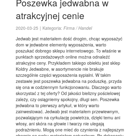
Poszewka jedwabna w
atrakcyjnej cenie
2020-03-25
|
Kategoria:
Firma / Handel
Jedwab jest materiałem dość drogim, chcąc wyposażyć
dom w jedwabne elementy wyposażenia, warto
poszukać dobrego sklepu internetowego. To właśnie w
punktach sprzedażowych online można odnaleźć
atrakcyjne ceny. Przykładem takiego obiektu jest sklep
Koldry Jedwabne, w asortymencie nie brakuje
szczególnie części wyposażenia sypialni. W takim
zestawie jest poszewka jedwabna na poduszkę, przyda
się ona w codziennym funkcjonowaniu. Dlaczego warto
skorzystać z tej oferty? Od jakości bielizny pościelowej
zależy, czy osiągniemy spokojny, długi sen. Poszewka
jedwabna to pierwszy artykuł, w który warto
zainwestować. Jedwab jest materiałem przewiewnym,
pozwalającym na cyrkulację powietrza, dzięki temu ani
włosy, ani skóra na głowie i twarzy nie ulegają
podrażnieniu. Mogą one mieć do czynienia z najlepszym
obecnie na rynku materiałem naturalnym. Po dokonaniu