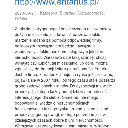
http://www.entarius.pl/
2020-03-24
|
Kategoria:
Budynki / Nieruchomości,
Działki
Znalezienie wygodnego i bezpiecznego mieszkania w
dużym mieście nie jest łatwe. Zrealizować takie
marzenie można za pomocą odpowiedniej firmy,
najlepszym rozwiązaniem będzie nawiązanie
współpracy z takim punktem usługowym jak biuro
nieruchomości. Warszawa daje taką szansę, chcąc
wynająć czy kupić tutaj mieszkanie lub dom, można
zgłosić się do Agencji i biura nieruchomości Entarius.
Jest to firma, która funkcjonuje na rynku już jakiś czas,
pojawiła się w 2007 roku i od tego czasu stale poszerza
grono zadowolonych klientów. Do dyspozycji ma wiele
propozycji, dlatego każdy odnajdzie w ofertach coś
interesującego dla siebie. Samemu, nie mając
odpowiedniej wiedzy o nieruchomościach i
funkcjonowaniu takiego rynku, trudno jest odszukać
propozycję godną uwagi, do tego potrzebne jest w
dzisiejszych czasach dobre biuro nieruchomości.
Warszawa jest zdecydowanie tym miastem, w którym