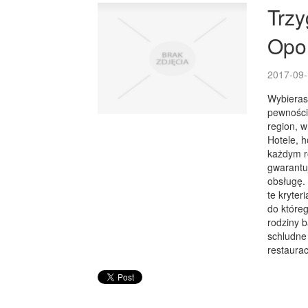
Trzy
Opo
2017-09-
Wybierasz
pewnością
region, w
Hotele, h
każdym ro
gwarantu
obsługę. 
te kryter
do które
rodziny 
schludne
restaurac