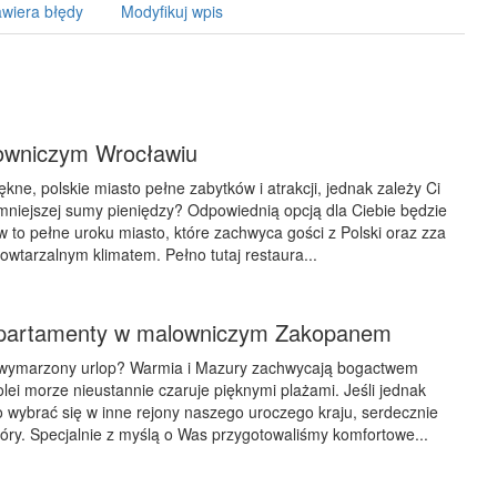
wiera błędy
Modyfikuj wpis
owniczym Wrocławiu
kne, polskie miasto pełne zabytków i atrakcji, jednak zależy Ci
mniejszej sumy pieniędzy? Odpowiednią opcją dla Ciebie będzie
aw to pełne uroku miasto, które zachwyca gości z Polski oraz zza
owtarzalnym klimatem. Pełno tutaj restaura...
partamenty w malowniczym Zakopanem
 wymarzony urlop? Warmia i Mazury zachwycają bogactwem
kolei morze nieustannie czaruje pięknymi plażami. Jeśli jednak
 wybrać się w inne rejony naszego uroczego kraju, serdecznie
óry. Specjalnie z myślą o Was przygotowaliśmy komfortowe...