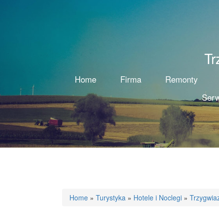
Tr
Home
Firma
Remonty
Serw
Home
»
Turystyka
»
Hotele i Noclegi
»
Trzygwia