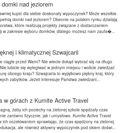
e domki nad jeziorem
awniej kupić dla siebie doskonały wypoczynek? Może wszelkie
ełnią domki nad jeziorem? Obecnie na polskim rynku działają
iorstwa, które realizują projekty związane z dostarczaniem
cji w zakresie wyboru domków, dlatego możesz nam zaufa�...
ęknej i klimatycznej Szwajcarii
e ciągle przed Wami? Nie wiecie dokąd wybrać się na długo
Nie lubicie się wylegiwać w jednym miejscu i wolicie zwiedzać
urę obcego kraju? Szwajcaria to wyjątkowo piękny kraj, który
wych zabytków. Jeżeli interesuje Państwa zwiedzani...
a w górach z Kumite Active Travel
agną, żeby ich pociechy na zielonej szkole spędzały czas
nie zarówno fizycznie, jak i umysłowo. Kumite Active Travel
 ich oczekiwaniom sprawiając, że czas spędzony na zielonej
o edukacja, ale również aktywny wypoczynek pod okiem doświ...