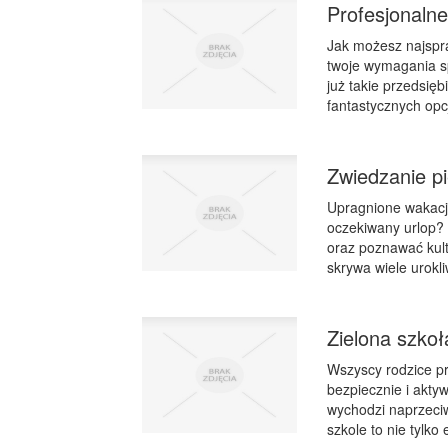
Profesjonaln
Jak możesz najspr
twoje wymagania sp
już takie przedsięb
fantastycznych op
Zwiedzanie pi
Upragnione wakacj
oczekiwany urlop? 
oraz poznawać kult
skrywa wiele urokli
Zielona szkoł
Wszyscy rodzice pr
bezpiecznie i aktyw
wychodzi naprzeciw
szkole to nie tylk