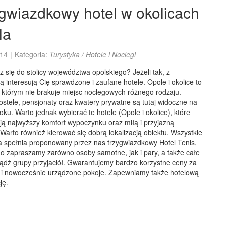
gwiazdkowy hotel w okolicach
la
14
|
Kategoria:
Turystyka / Hotele i Noclegi
 się do stolicy województwa opolskiego? Jeżeli tak, z
 interesują Cię sprawdzone i zaufane hotele. Opole i okolice to
 którym nie brakuje miejsc noclegowych różnego rodzaju.
ostele, pensjonaty oraz kwatery prywatne są tutaj widoczne na
ku. Warto jednak wybierać te hotele (Opole i okolice), które
ją najwyższy komfort wypoczynku oraz miłą i przyjazną
Warto również kierować się dobrą lokalizacją obiektu. Wszystkie
ia spełnia proponowany przez nas trzygwiazdkowy Hotel Tenis,
go zapraszamy zarówno osoby samotne, jak i pary, a także całe
bądź grupy przyjaciół. Gwarantujemy bardzo korzystne ceny za
 i nowocześnie urządzone pokoje. Zapewniamy także hotelową
ję.