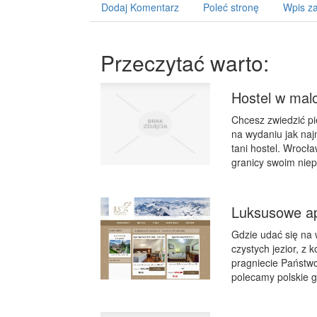
Dodaj Komentarz
Poleć stronę
Wpis za
Przeczytać warto:
Hostel w mal
Chcesz zwiedzić pię
na wydaniu jak naj
tani hostel. Wrocł
granicy swoim niep
Luksusowe a
Gdzie udać się na
czystych jezior, z 
pragniecie Państwo
polecamy polskie g