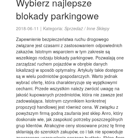
Wybierz najlepsze
blokady parkingowe
2018-06-11
|
Kategoria:
Sprzedaż / Inne Sklepy
Zapewnienie bezpieczeństwa ruchu drogowego
związane jest czasami z zastosowaniem odpowiednich
zakazów. Istotnym wsparciem w tym zakresie są
wszelkiego rodzaju blokady parkingowe. Pozwalają one
zarządzać ruchem pojazdów w obrębie danych
lokalizacji w sposób optymalny. Artykuły takie dostępne
są w wielu podmiotów gospodarczych. Warto jednak
wybrać ofertę, która charakteryzuje się wyjątkowymi
cechami. Przede wszystkim należy zwrócić uwagę na
jakość kupowanych przedmiotów, która nie zawsze jest
zadowalająca. Istotnym czynnikiem konkretnej
propozycji handlowej jest również cena. W związku z
powyższym firmą godną zaufania jest sklep Anro, który
doskonale wie, jak zaspokoić potrzeby poszczególnych
grup klientów. Atrakcyjne ceny stosowane przez tę firmę
skłaniają do szerokich zakupów, co i tak nie spowoduje
znaczącego uszczuplenia naszego budżetu. Sklep Anro