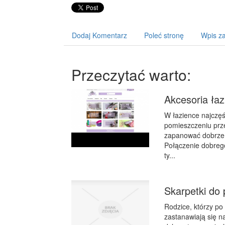
Dodaj Komentarz
Poleć stronę
Wpis za
Przeczytać warto:
Akcesoria łaz
W łazience najczęś
pomieszczeniu prz
zapanować dobrze n
Połączenie dobreg
ty...
Skarpetki do 
Rodzice, którzy po
zastanawiają się n