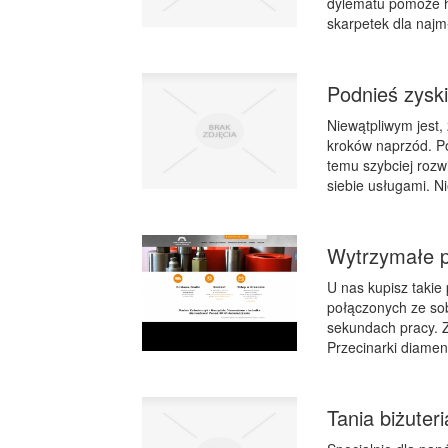
dylematu pomoże hu
skarpetek dla najm
Podnieś zyski
Niewątpliwym jest,
kroków naprzód. Pop
temu szybciej rozw
siebie usługami. N
Wytrzymałe p
U nas kupisz takie
połączonych ze so
sekundach pracy. Z
Przecinarki diamen
Tania biżuter