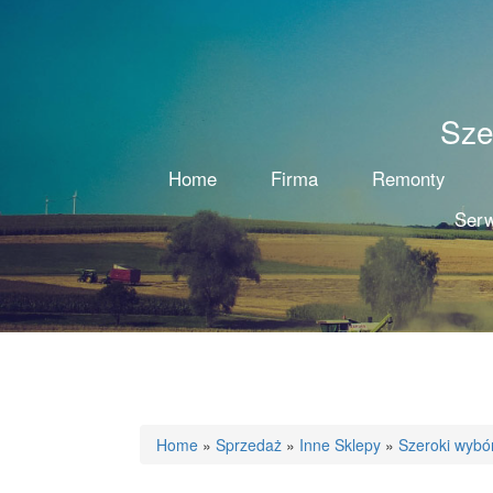
Sze
Home
Firma
Remonty
Serw
Home
»
Sprzedaż
»
Inne Sklepy
»
Szeroki wyb