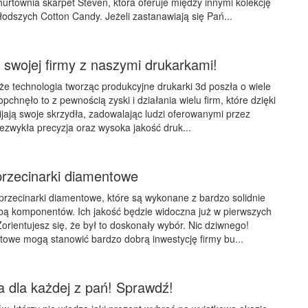
rtownia skarpet Steven, która oferuje między innymi kolekcję
łodszych Cotton Candy. Jeżeli zastanawiają się Pań...
 swojej firmy z naszymi drukarkami!
 że technologia tworząc produkcyjne drukarki 3d poszła o wiele
chnęło to z pewnością zyski i działania wielu firm, które dzięki
ijają swoje skrzydła, zadowalając ludzi oferowanymi przez
iezwykła precyzja oraz wysoka jakość druk...
rzecinarki diamentowe
 przecinarki diamentowe, które są wykonane z bardzo solidnie
bą komponentów. Ich jakość będzie widoczna już w pierwszych
orientujesz się, że był to doskonały wybór. Nic dziwnego!
towe mogą stanowić bardzo dobrą inwestycję firmy bu...
ia dla każdej z pań! Sprawdź!