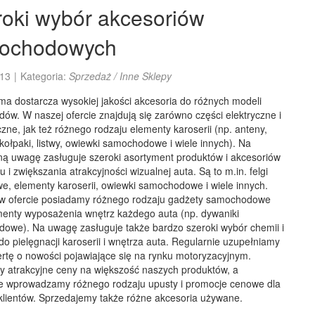
oki wybór akcesoriów
ochodowych
13
|
Kategoria:
Sprzedaż / Inne Sklepy
ma dostarcza wysokiej jakości akcesoria do różnych modeli
w. W naszej ofercie znajdują się zarówno części elektryczne i
ne, jak też różnego rodzaju elementy karoserii (np. anteny,
 kołpaki, listwy, owiewki samochodowe i wiele innych). Na
ną uwagę zasługuje szeroki asortyment produktów i akcesoriów
u i zwiększania atrakcyjności wizualnej auta. Są to m.in. felgi
e, elementy karoserii, owiewki samochodowe i wiele innych.
w ofercie posiadamy różnego rodzaju gadżety samochodowe
menty wyposażenia wnętrz każdego auta (np. dywaniki
owe). Na uwagę zasługuje także bardzo szeroki wybór chemii i
o pielęgnacji karoserii i wnętrza auta. Regularnie uzupełniamy
ertę o nowości pojawiające się na rynku motoryzacyjnym.
y atrakcyjne ceny na większość naszych produktów, a
ie wprowadzamy różnego rodzaju upusty i promocje cenowe dla
klientów. Sprzedajemy także różne akcesoria używane.