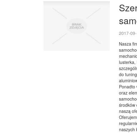
Szer
sam
2017-09-
Nasza fir
samochodó
mechanicz
lusterka,
szczegól
do tuning
aluminiow
Ponadto 
oraz ele
samochod
środków d
naszą of
Oferujem
regularn
naszych 