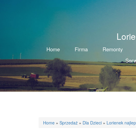
Lori
Home
Firma
Remonty
Serw
Home
»
Sprzedaż
»
Dla Dzieci
»
Lorienek najle