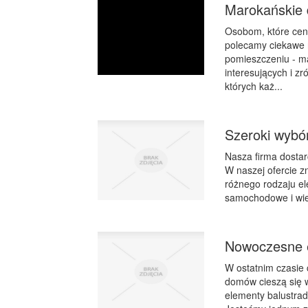
Marokańskie 
Osobom, które cen
polecamy ciekawe 
pomieszczeniu - ma
interesujących i z
których każ...
Szeroki wyb
Nasza firma dostar
W naszej ofercie z
różnego rodzaju ele
samochodowe i wiel
Nowoczesne e
W ostatnim czasie 
domów cieszą się w
elementy balustrad