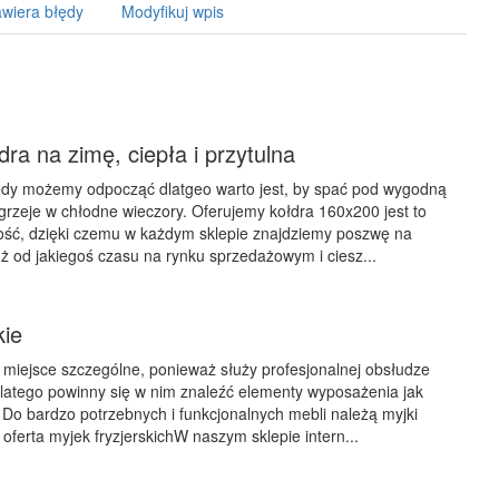
wiera błędy
Modyfikuj wpis
dra na zimę, ciepła i przytulna
iedy możemy odpocząć dlatgeo warto jest, by spać pod wygodną
ogrzeje w chłodne wieczory. Oferujemy kołdra 160x200 jest to
ość, dzięki czemu w każdym sklepie znajdziemy poszwę na
uż od jakiegoś czasu na rynku sprzedażowym i ciesz...
kie
to miejsce szczególne, ponieważ służy profesjonalnej obsłudze
dlatego powinny się w nim znaleźć elementy wyposażenia jak
. Do bardzo potrzebnych i funkcjonalnych mebli należą myjki
 oferta myjek fryzjerskichW naszym sklepie intern...