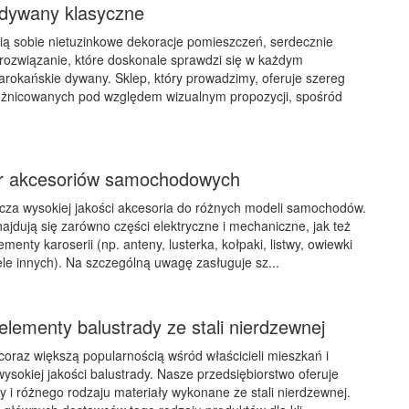
dywany klasyczne
ią sobie nietuzinkowe dekoracje pomieszczeń, serdecznie
rozwiązanie, które doskonale sprawdzi się w każdym
rokańskie dywany. Sklep, który prowadzimy, oferuje szereg
różnicowanych pod względem wizualnym propozycji, spośród
ór akcesoriów samochodowych
cza wysokiej jakości akcesoria do różnych modeli samochodów.
najdują się zarówno części elektryczne i mechaniczne, jak też
menty karoserii (np. anteny, lusterka, kołpaki, listwy, owiewki
e innych). Na szczególną uwagę zasługuje sz...
lementy balustrady ze stali nierdzewnej
coraz większą popularnością wśród właścicieli mieszkań i
ysokiej jakości balustrady. Nasze przedsiębiorstwo oferuje
y i różnego rodzaju materiały wykonane ze stali nierdzewnej.