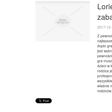
Lori
zab
2017-12-
Z pewnośc
najlepsze
duplo gra
jest wybr
pewnością
gra musz
dzieci w 
rodzica j
profesjon
wszystkie
właśnie n
rodziców.